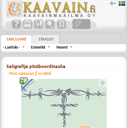
SAPLUUNAT
STRASSIT
- Luettelo -
Esimerkit
Neuvot
kaligrafija pitsiboordinauha
/
Pitsit sabluunat
scroll08
a