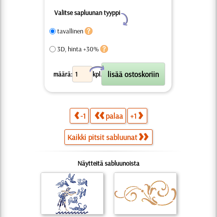
Valitse sapluunan tyyppi
Y
tavallinen
3D, hinta +30%
X
määrä:
kpl.
-1
palaa
+1
Kaikki pitsit sabluunat
Näytteitä sabluunoista