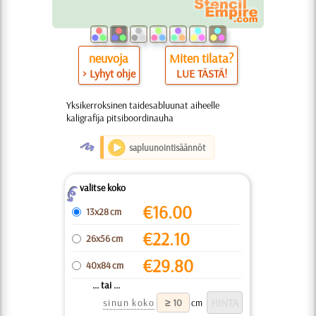
neuvoja
Miten tilata?
> Lyhyt ohje
LUE TÄSTÄ!
Yksikerroksinen taidesabluunat aiheelle
kaligrafija pitsiboordinauha
O
sapluunointisäännöt
valitse koko
Z
€
16.00
13x28 cm
€
22.10
26x56 cm
€
29.80
40x84 cm
... tai ...
sinun koko
cm