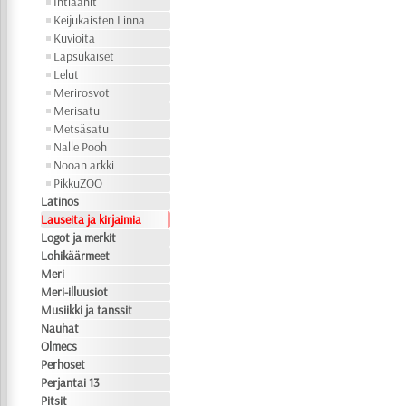
Intiaanit
Keijukaisten Linna
Kuvioita
Lapsukaiset
Lelut
Merirosvot
Merisatu
Metsäsatu
Nalle Pooh
Nooan arkki
PikkuZOO
Latinos
Lauseita ja kirjaimia
Logot ja merkit
Lohikäärmeet
Meri
Meri-illuusiot
Musiikki ja tanssit
Nauhat
Olmecs
Perhoset
Perjantai 13
Pitsit