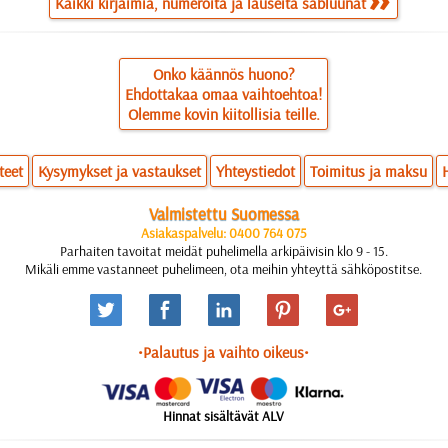
Kaikki kirjaimia, numeroita ja lauseita sabluunat
Onko käännös huono?
Ehdottakaa omaa vaihtoehtoa!
Olemme kovin kiitollisia teille.
teet
Kysymykset ja vastaukset
Yhteystiedot
Toimitus ja maksu
Valmistettu Suomessa
Asiakaspalvelu: 0400 764 075
Parhaiten tavoitat meidät puhelimella arkipäivisin klo 9 - 15.
Mikäli emme vastanneet puhelimeen, ota meihin yhteyttä sähköpostitse.
•Palautus ja vaihto oikeus•
Hinnat sisältävät ALV