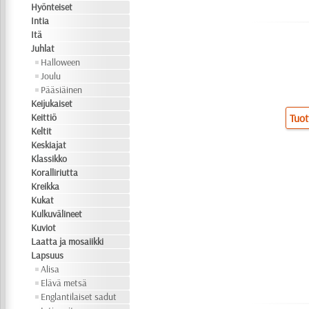
Hyönteiset
Intia
Itä
Juhlat
Halloween
Joulu
Pääsiäinen
Keijukaiset
Keittiö
Tuot
Keltit
Keskiajat
Klassikko
Koralliriutta
Kreikka
Kukat
Kulkuvälineet
Kuviot
Laatta ja mosaiikki
Lapsuus
Alisa
Elävä metsä
Englantilaiset sadut