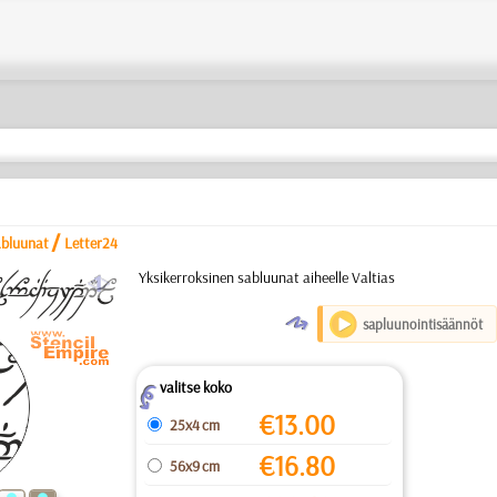
/
abluunat
Letter24
a
Yksikerroksinen sabluunat aiheelle Valtias
O
sapluunointisäännöt
valitse koko
Z
€
13.00
25x4 cm
€
16.80
56x9 cm