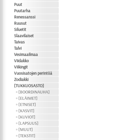
Puut
Puutarha
Renessanssi
Ruusut
Siluetit
Slaavilaiset
Taivas
Talvi
Vesimaailmaa
Viidakko
Viikingit
Vuosisatojen perintöä
Zodiakki
[TUKKUOSASTO]
[BOORDINAUHA]
[ELÄIMET]
[ETNISET]
[KASVIT]
[KUVIOT]
[LAPSUUS]
[MUUT]
[TEKSTIT]