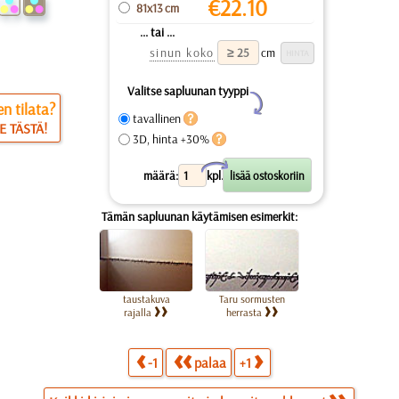
€
22.10
81x13 cm
... tai ...
sinun koko
cm
Valitse sapluunan tyyppi
Y
n tilata?
tavallinen
E TÄSTÄ!
3D, hinta +30%
X
määrä:
kpl.
Tämän sapluunan käytämisen esimerkit:
taustakuva
Taru sormusten
rajalla
herrasta
-1
palaa
+1