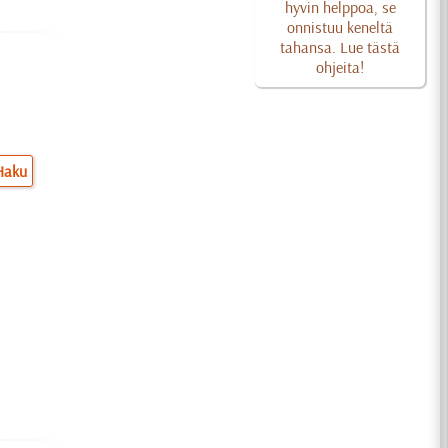
hyvin helppoa, se
onnistuu keneltä
tahansa. Lue tästä
ohjeita!
Haku