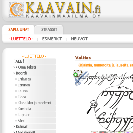
SAPLUUNAT
STRASSIT
- LUETTELO -
ESIMERKIT
NEUVOT
|
|
|
- LUETTELO -
Valtias
! ALE !
Kirjaimia, numeroita ja lauseita s
> > Oma teksti
> Boordi
Erilaista
Etninen
Fauna
Flora
Klassikko ja moderni
Kuvioita
Lapsien
Meri
> Kulmat
> Medaljongit