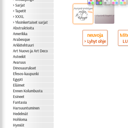
> Sarjat
> Tapetit
> XXXL
> Yksinkertaiset sarjat
Abstraktioita
Amerikka
neuvoja
Mite
Arabesque
> Lyhyt ohje
LU
Arkkitehtuuri
Art Nuovo ja Art Deco
Asteekit
Avaruus
Dinosaurukset
Efesos-kaupunki
Egypti
Eläimet
Ennen Kolumbusta
Esineet
Fantasia
Harsuuntuminen
Hedelmät
Hohloma
Hymiöt