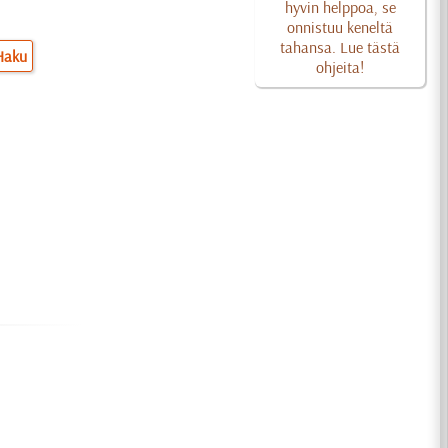
hyvin helppoa, se
onnistuu keneltä
tahansa. Lue tästä
Haku
ohjeita!