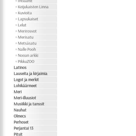
Intiaanit
Keijukaisten Linna
Kuvioita
Lapsukaiset
Lelut
Merirosvot
Merisatu
Metsäsatu
Nalle Pooh
Nooan arkki
PikkuZOO
Latinos
Lauseita ja kirjaimia
Logot ja merkit
Lohikäärmeet
Meri
Meri-illuusiot
Musiikki ja tanssit
Nauhat
Olmecs
Perhoset
Perjantai 13
Pitsit