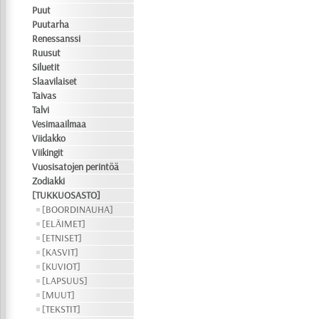
Puut
Puutarha
Renessanssi
Ruusut
Siluetit
Slaavilaiset
Taivas
Talvi
Vesimaailmaa
Viidakko
Viikingit
Vuosisatojen perintöä
Zodiakki
[TUKKUOSASTO]
[BOORDINAUHA]
[ELÄIMET]
[ETNISET]
[KASVIT]
[KUVIOT]
[LAPSUUS]
[MUUT]
[TEKSTIT]