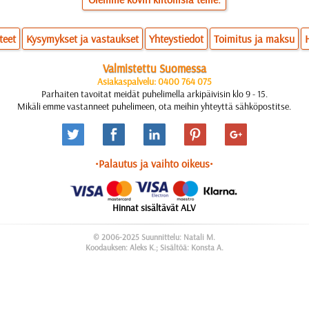
teet
Kysymykset ja vastaukset
Yhteystiedot
Toimitus ja maksu
Valmistettu Suomessa
Asiakaspalvelu: 0400 764 075
Parhaiten tavoitat meidät puhelimella arkipäivisin klo 9 - 15.
Mikäli emme vastanneet puhelimeen, ota meihin yhteyttä sähköpostitse.
•Palautus ja vaihto oikeus•
Hinnat sisältävät ALV
© 2006-2025 Suunnittelu: Natali M.
Koodauksen: Aleks K.; Sisältöä: Konsta A.