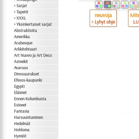
> Sarjat
> Tapetit
neuvoja
Mite
> XXXL
> Lyhyt ohje
LU
> Yksinkertaiset sarjat
Abstraktioita
Amerikka
Arabesque
Arkkitehtuuri
Art Nuovo ja Art Deco
Asteekit
Avaruus
Dinosaurukset
Efesos-kaupunki
Egypti
Eläimet
Ennen Kolumbusta
Esineet
Fantasia
Harsuuntuminen
Hedelmät
Hohloma
Hymiöt