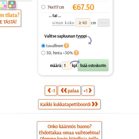
€
67.50
74x117 cm
n tilata?
... tai ...
E TÄSTÄ!
sinun koko
cm
Valitse sapluunan tyyppi
Y
tavallinen
3D, hinta +30%
X
määrä:
kpl.
-1
palaa
+1
Kaikki kukkatapettiboordi
Onko käännös huono?
Ehdottakaa omaa vaihtoehtoa!
Olemme kovin kiitollisia teille.