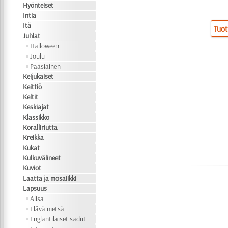
Hyönteiset
Intia
Itä
Tuot
Juhlat
Halloween
Joulu
Pääsiäinen
Keijukaiset
Keittiö
Keltit
Keskiajat
Klassikko
Koralliriutta
Kreikka
Kukat
Kulkuvälineet
Kuviot
Laatta ja mosaiikki
Lapsuus
Alisa
Elävä metsä
Englantilaiset sadut