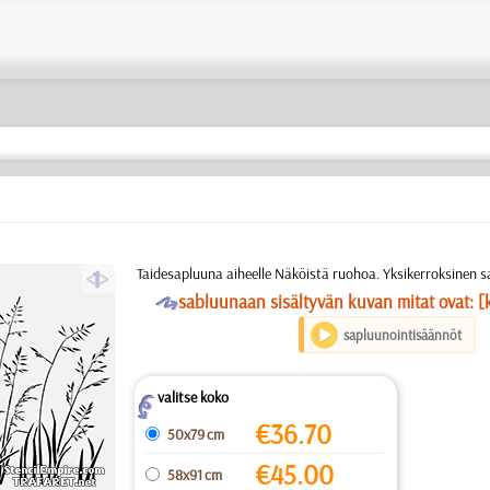
a
Taidesapluuna aiheelle Näköistä ruohoa. Yksikerroksinen s
O
sabluunaan sisältyvän kuvan mitat ovat: [
sapluunointisäännöt
valitse koko
Z
€
36.70
50x79 cm
€
45.00
58x91 cm