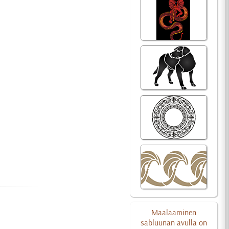
Maalaaminen
sabluunan avulla on