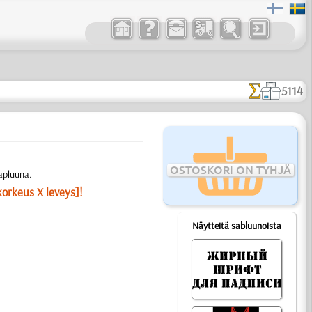
5114
OSTOSKORI ON TYHJÄ
apluuna.
korkeus X leveys]!
Näytteitä sabluunoista