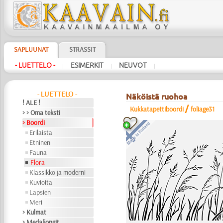
SAPLUUNAT
STRASSIT
- LUETTELO -
ESIMERKIT
NEUVOT
|
|
|
- LUETTELO -
Näköistä ruohoa
! ALE !
/
Kukkatapettiboordi
foliage31
> > Oma teksti
> Boordi
Erilaista
Etninen
Fauna
Flora
Klassikko ja moderni
Kuvioita
Lapsien
Meri
> Kulmat
> Medaljongit