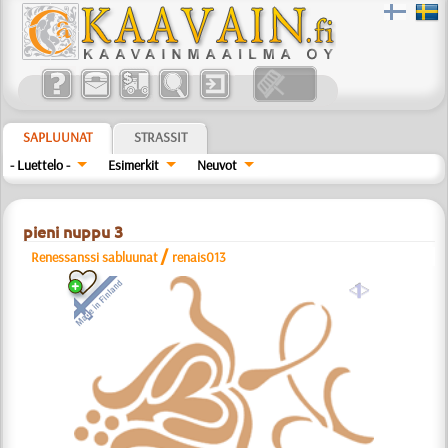
SAPLUUNAT
STRASSIT
- Luettelo -
Esimerkit
Neuvot
pieni nuppu 3
/
Renessanssi sabluunat
renais013
a