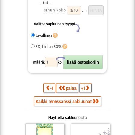
... tai ...
sinun koko
cm
Valitse sapluunan tyyppi
Y
tavallinen
3D, hinta +30%
X
määrä:
kpl.
-1
palaa
+1
Kaikki renessanssi sabluunat
Näytteitä sabluunoista