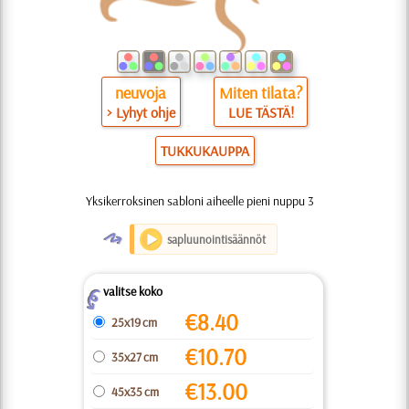
neuvoja
Miten tilata?
> Lyhyt ohje
LUE TÄSTÄ!
TUKKUKAUPPA
Yksikerroksinen sabloni aiheelle pieni nuppu 3
O
sapluunointisäännöt
valitse koko
Z
€
8.40
25x19 cm
€
10.70
35x27 cm
€
13.00
45x35 cm