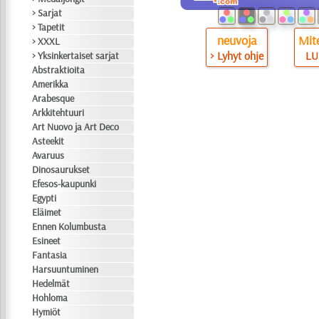
> Sarjat
> Tapetit
neuvoja
Mite
> XXXL
> Lyhyt ohje
LU
> Yksinkertaiset sarjat
Abstraktioita
Amerikka
Arabesque
Arkkitehtuuri
Art Nuovo ja Art Deco
Asteekit
Avaruus
Dinosaurukset
Efesos-kaupunki
Egypti
Eläimet
Ennen Kolumbusta
Esineet
Fantasia
Harsuuntuminen
Hedelmät
Hohloma
Hymiöt