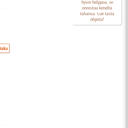
hyvin helppoa, se
onnistuu keneltä
tahansa. Lue tästä
ohjeita!
Haku