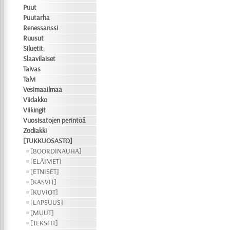
Puut
Puutarha
Renessanssi
Ruusut
Siluetit
Slaavilaiset
Taivas
Talvi
Vesimaailmaa
Viidakko
Viikingit
Vuosisatojen perintöä
Zodiakki
[TUKKUOSASTO]
[BOORDINAUHA]
[ELÄIMET]
[ETNISET]
[KASVIT]
[KUVIOT]
[LAPSUUS]
[MUUT]
[TEKSTIT]