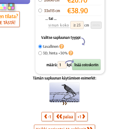
€
38.90
33x115 cm
n tilata?
... tai ...
E TÄSTÄ!
sinun koko
cm
Valitse sapluunan tyyppi
Y
tavallinen
3D, hinta +30%
X
määrä:
kpl.
Tämän sapluunan käytämisen esimerkit:
-1
palaa
+1