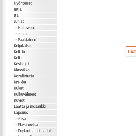
Hyönteiset
Intia
Itä
Juhlat
Halloween
Joulu
Pääsiäinen
Keijukaiset
Tuot
Keittiö
Keltit
Keskiajat
Klassikko
Koralliriutta
Kreikka
Kukat
Kulkuvälineet
Kuviot
Laatta ja mosaiikki
Lapsuus
Alisa
Elävä metsä
Englantilaiset sadut