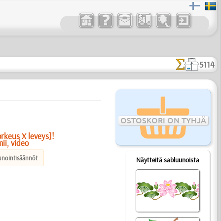
5114
OSTOSKORI ON TYHJÄ
orkeus X leveys]!
ii, video
unointisäännöt
Näytteitä sabluunoista