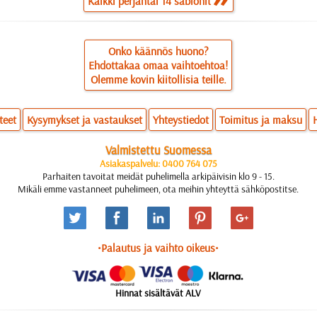
Kaikki perjantai 14 sablonit
Onko käännös huono?
Ehdottakaa omaa vaihtoehtoa!
Olemme kovin kiitollisia teille.
teet
Kysymykset ja vastaukset
Yhteystiedot
Toimitus ja maksu
Valmistettu Suomessa
Asiakaspalvelu: 0400 764 075
Parhaiten tavoitat meidät puhelimella arkipäivisin klo 9 - 15.
Mikäli emme vastanneet puhelimeen, ota meihin yhteyttä sähköpostitse.
•Palautus ja vaihto oikeus•
Hinnat sisältävät ALV