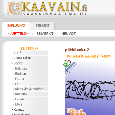
SAPLUUNAT
STRASSIT
- LUETTELO -
ESIMERKIT
NEUVOT
|
|
|
- LUETTELO -
piikkilanka 2
! ALE !
/
Perjantai 14 sablonit
motif24
> > Oma teksti
> Boordi
Erilaista
Etninen
Fauna
Flora
Klassikko ja moderni
Kuvioita
Lapsien
Meri
> Kulmat
> Medaljongit