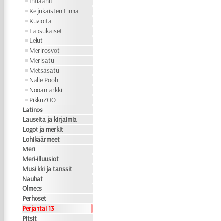
Intiaanit
Keijukaisten Linna
Kuvioita
Lapsukaiset
Lelut
Merirosvot
Merisatu
Metsäsatu
Nalle Pooh
Nooan arkki
PikkuZOO
Latinos
Lauseita ja kirjaimia
Logot ja merkit
Lohikäärmeet
Meri
Meri-illuusiot
Musiikki ja tanssit
Nauhat
Olmecs
Perhoset
Perjantai 13
Pitsit