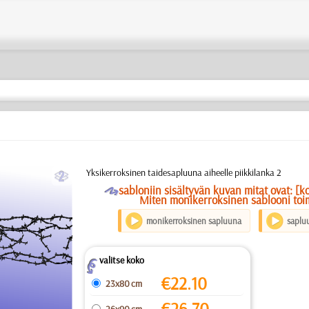
b
Yksikerroksinen taidesapluuna aiheelle piikkilanka 2
O
sabloniin sisältyvän kuvan mitat ovat: [k
Miten monikerroksinen sablooni toim
monikerroksinen sapluuna
saplu
valitse koko
Z
€
22.10
23x80 cm
€
26.70
26x90 cm