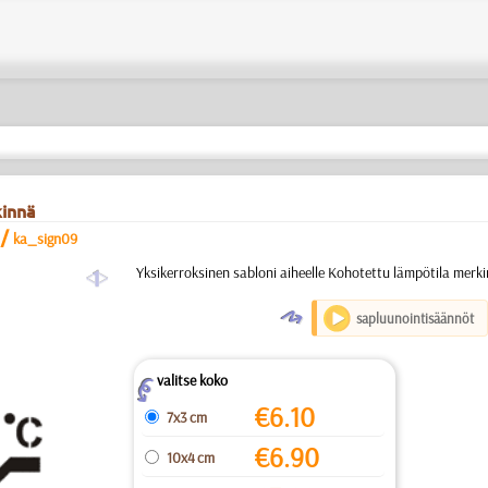
kinnä
/
ka_sign09
a
Yksikerroksinen sabloni aiheelle Kohotettu lämpötila merk
O
sapluunointisäännöt
valitse koko
Z
€
6.10
7x3 cm
€
6.90
10x4 cm