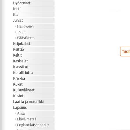
Hyönteiset
Intia
Itä
Juhlat
Halloween
Joulu
Pääsiäinen
Keijukaiset
Keittiö
Tuot
Keltit
Keskiajat
Klassikko
Koralliriutta
Kreikka
Kukat
Kulkuvälineet
Kuviot
Laatta ja mosaiikki
Lapsuus
Alisa
Elävä metsä
Englantilaiset sadut