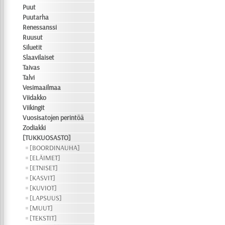
Puut
Puutarha
Renessanssi
Ruusut
Siluetit
Slaavilaiset
Taivas
Talvi
Vesimaailmaa
Viidakko
Viikingit
Vuosisatojen perintöä
Zodiakki
[TUKKUOSASTO]
[BOORDINAUHA]
[ELÄIMET]
[ETNISET]
[KASVIT]
[KUVIOT]
[LAPSUUS]
[MUUT]
[TEKSTIT]