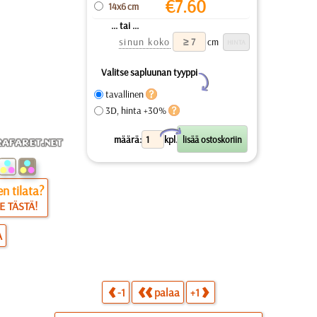
€
7.60
14x6 cm
... tai ...
sinun koko
cm
Valitse sapluunan tyyppi
Y
tavallinen
3D, hinta +30%
X
määrä:
kpl.
n tilata?
E TÄSTÄ!
A
-1
palaa
+1