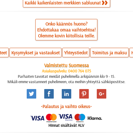
Kaikki kaikenlaisten merkkien sabluunat
Onko käännös huono?
Ehdottakaa omaa vaihtoehtoa!
Olemme kovin kiitollisia teille.
teet
Kysymykset ja vastaukset
Yhteystiedot
Toimitus ja maksu
Valmistettu Suomessa
Asiakaspalvelu: 0400 764 075
Parhaiten tavoitat meidät puhelimella arkipäivisin klo 9 - 15.
Mikäli emme vastanneet puhelimeen, ota meihin yhteyttä sähköpostitse.
•Palautus ja vaihto oikeus•
Hinnat sisältävät ALV