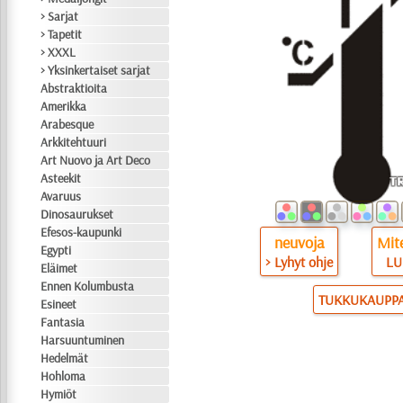
> Sarjat
> Tapetit
> XXXL
> Yksinkertaiset sarjat
Abstraktioita
Amerikka
Arabesque
Arkkitehtuuri
Art Nuovo ja Art Deco
Asteekit
Avaruus
Dinosaurukset
Efesos-kaupunki
neuvoja
Mite
Egypti
> Lyhyt ohje
LU
Eläimet
Ennen Kolumbusta
TUKKUKAUPP
Esineet
Fantasia
Harsuuntuminen
Hedelmät
Hohloma
Hymiöt