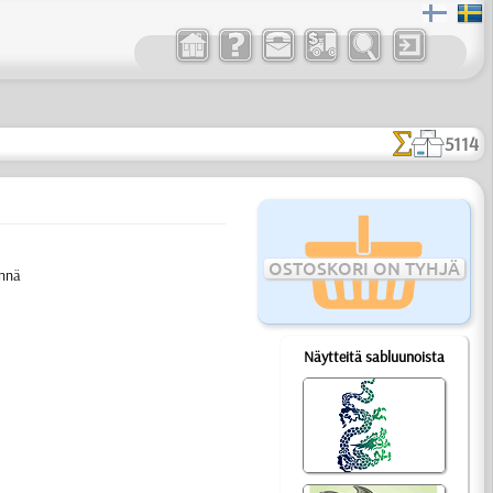
5114
OSTOSKORI ON TYHJÄ
innä
Näytteitä sabluunoista