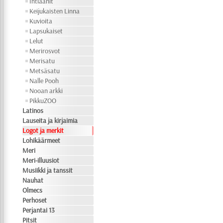
Intiaanit
Keijukaisten Linna
Kuvioita
Lapsukaiset
Lelut
Merirosvot
Merisatu
Metsäsatu
Nalle Pooh
Nooan arkki
PikkuZOO
Latinos
Lauseita ja kirjaimia
Logot ja merkit
Lohikäärmeet
Meri
Meri-illuusiot
Musiikki ja tanssit
Nauhat
Olmecs
Perhoset
Perjantai 13
Pitsit