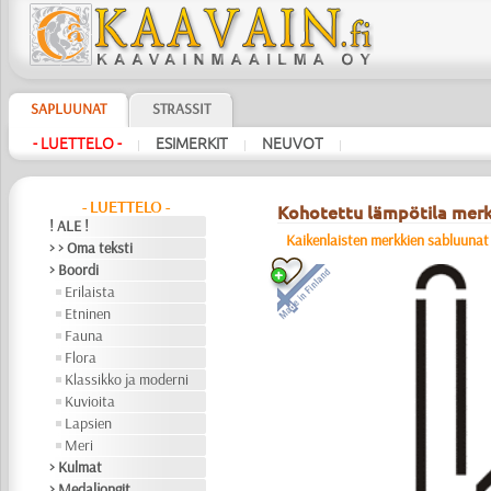
SAPLUUNAT
STRASSIT
- LUETTELO -
ESIMERKIT
NEUVOT
|
|
|
- LUETTELO -
Kohotettu lämpötila mer
! ALE !
Kaikenlaisten merkkien sabluunat
> > Oma teksti
> Boordi
Erilaista
Etninen
Fauna
Flora
Klassikko ja moderni
Kuvioita
Lapsien
Meri
> Kulmat
> Medaljongit