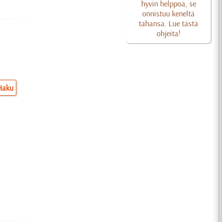
hyvin helppoa, se
onnistuu keneltä
tahansa. Lue tästä
ohjeita!
Haku