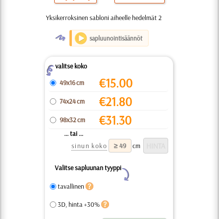
Yksikerroksinen sabloni aiheelle hedelmät 2
O
sapluunointisäännöt
valitse koko
Z
€
15.00
49x16 cm
€
21.80
74x24 cm
€
31.30
98x32 cm
... tai ...
sinun koko
cm
Valitse sapluunan tyyppi
Y
tavallinen
3D, hinta +30%