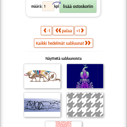
X
määrä:
kpl.
-1
palaa
+1
Kaikki hedelmät sabluunat
Näytteitä sabluunoista