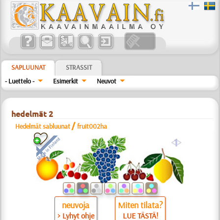
SAPLUUNAT
STRASSIT
- Luettelo -
Esimerkit
Neuvot
hedelmät 2
/
Hedelmät sabluunat
fruit002ha
a
neuvoja
Miten tilata?
> Lyhyt ohje
LUE TÄSTÄ!