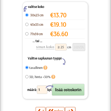
valitse koko
Z
€
13.70
30x23 cm
€
19.10
45x35 cm
€
36.60
77x59 cm
... tai ...
sinun koko
cm
Valitse sapluunan tyyppi
Y
tavallinen
3D, hinta +30%
X
määrä:
kpl.
-1
palaa
+1