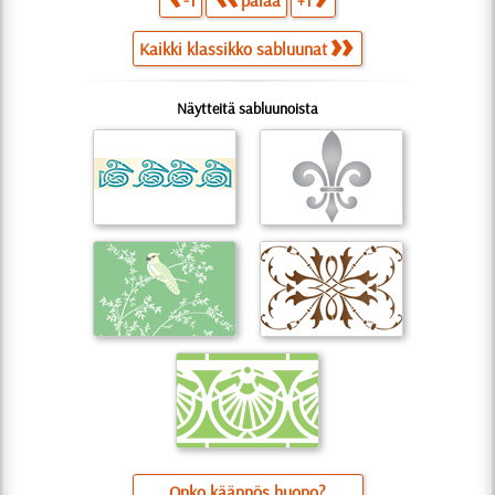
Kaikki klassikko sabluunat
Näytteitä sabluunoista
Onko käännös huono?