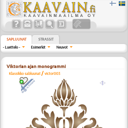
SAPLUUNAT
STRASSIT
- Luettelo -
Esimerkit
Neuvot
Viktorian ajan monogrammi
/
Klassikko sabluunat
victor003
a