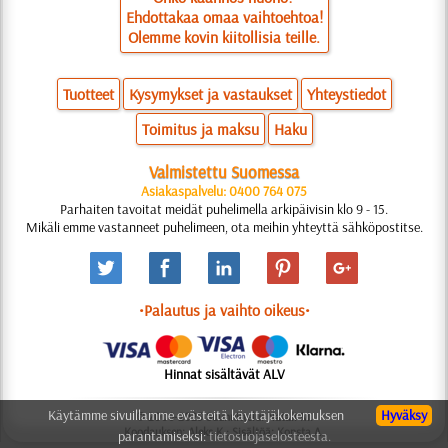
Ehdottakaa omaa vaihtoehtoa!
Olemme kovin kiitollisia teille.
Tuotteet
Kysymykset ja vastaukset
Yhteystiedot
Toimitus ja maksu
Haku
Valmistettu Suomessa
Asiakaspalvelu: 0400 764 075
Parhaiten tavoitat meidät puhelimella arkipäivisin klo 9 - 15.
Mikäli emme vastanneet puhelimeen, ota meihin yhteyttä sähköpostitse.
•Palautus ja vaihto oikeus•
Hinnat sisältävät ALV
Käytämme sivuillamme evästeitä käyttäjäkokemuksen
Hyväksy
© 2006-2025 Suunnittelu: Natali M.
Koodauksen: Aleks K.; Sisältöä: Konsta A.
parantamiseksi:
tietosuojaselosteesta.