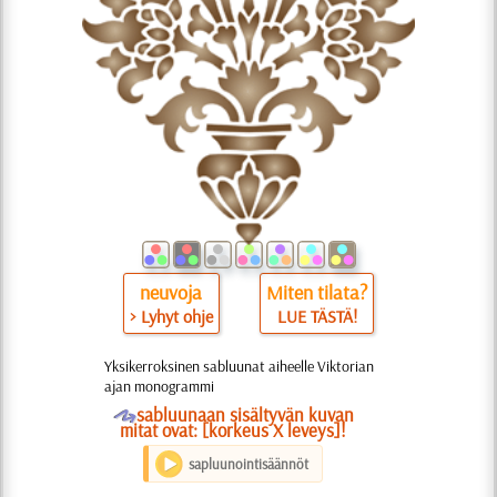
neuvoja
Miten tilata?
> Lyhyt ohje
LUE TÄSTÄ!
Yksikerroksinen sabluunat aiheelle Viktorian
ajan monogrammi
O
sabluunaan sisältyvän kuvan
mitat ovat: [korkeus X leveys]!
sapluunointisäännöt