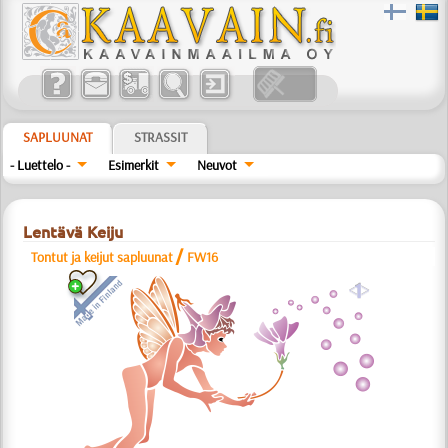
SAPLUUNAT
STRASSIT
- Luettelo -
Esimerkit
Neuvot
Lentävä Keiju
/
Tontut ja keijut sapluunat
FW16
a