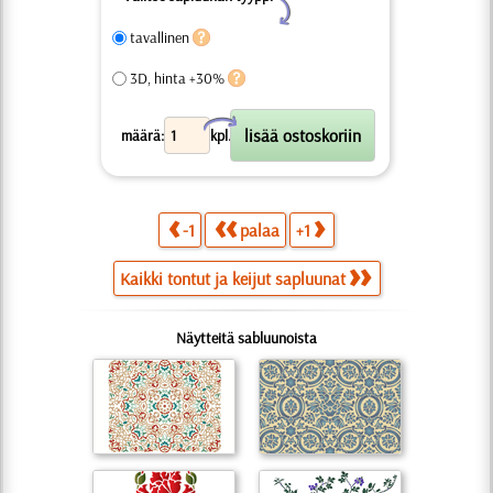
Y
tavallinen
3D, hinta +30%
X
määrä:
kpl.
-1
palaa
+1
Kaikki tontut ja keijut sapluunat
Näytteitä sabluunoista