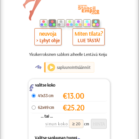
neuvoja
Miten tilata?
> Lyhyt ohje
LUE TÄSTÄ!
Yksikerroksinen sabloni aiheelle Lentävä Keiju
O
sapluunointisäännöt
valitse koko
Z
€
13.00
41x33 cm
€
25.20
62x49 cm
... tai ...
sinun koko
cm
Valitse sapluunan tyyppi