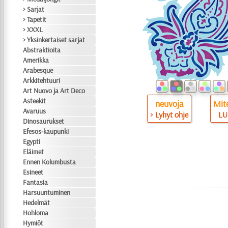
> Sarjat
> Tapetit
> XXXL
> Yksinkertaiset sarjat
Abstraktioita
Amerikka
Arabesque
Arkkitehtuuri
Art Nuovo ja Art Deco
Asteekit
neuvoja
Mite
Avaruus
> Lyhyt ohje
LU
Dinosaurukset
Efesos-kaupunki
Egypti
Eläimet
Ennen Kolumbusta
Esineet
Fantasia
Harsuuntuminen
Hedelmät
Hohloma
Hymiöt