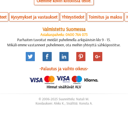
Olemme kovin kiitollisia teille.
teet
Kysymykset ja vastaukset
Yhteystiedot
Toimitus ja maksu
Valmistettu Suomessa
Asiakaspalvelu: 0400 764 075
Parhaiten tavoitat meidät puhelimella arkipäivisin klo 9 - 15.
Mikäli emme vastanneet puhelimeen, ota meihin yhteyttä sähköpostitse.
•Palautus ja vaihto oikeus•
Hinnat sisältävät ALV
© 2006-2025 Suunnittelu: Natali M.
Koodauksen: Aleks K.; Sisältöä: Konsta A.