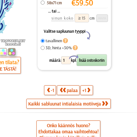
€
59.50
58x71 cm
... tai ...
sinun koko
cm
Valitse sapluunan tyyppi
Y
tavallinen
3D, hinta +30%
X
määrä:
kpl.
n tilata?
E TÄSTÄ!
-1
palaa
+1
Kaikki sabluunat intialaisia motiiveja
Onko käännös huono?
Ehdottakaa omaa vaihtoehtoa!