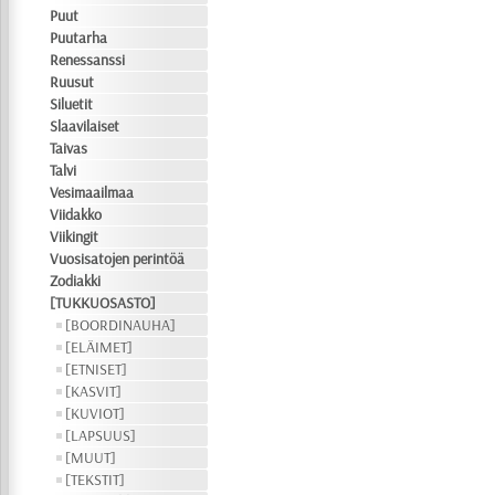
Puut
Puutarha
Renessanssi
Ruusut
Siluetit
Slaavilaiset
Taivas
Talvi
Vesimaailmaa
Viidakko
Viikingit
Vuosisatojen perintöä
Zodiakki
[TUKKUOSASTO]
[BOORDINAUHA]
[ELÄIMET]
[ETNISET]
[KASVIT]
[KUVIOT]
[LAPSUUS]
[MUUT]
[TEKSTIT]