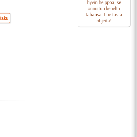
hyvin helppoa, se
onnistuu keneltä
tahansa. Lue tästä
Haku
ohjeita!