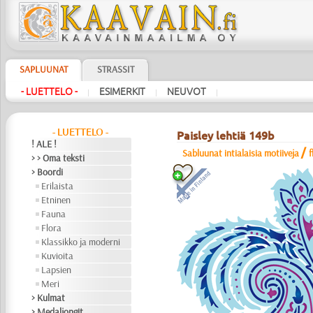
SAPLUUNAT
STRASSIT
- LUETTELO -
ESIMERKIT
NEUVOT
|
|
|
- LUETTELO -
Paisley lehtiä 149b
! ALE !
/
Sabluunat intialaisia motiiveja
f
> > Oma teksti
> Boordi
Erilaista
Etninen
Fauna
Flora
Klassikko ja moderni
Kuvioita
Lapsien
Meri
> Kulmat
> Medaljongit