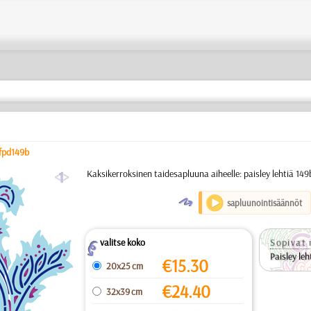
fpd149b
a
Kaksikerroksinen taidesapluuna aiheelle: paisley lehtiä 149
O
sapluunointisäännöt
valitse koko
Sopivat 
Z
Paisley leh
€
15.30
20x25 cm
€
24.40
32x39 cm