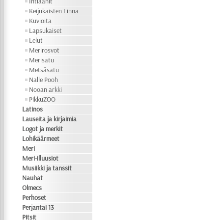
Intiaanit
Keijukaisten Linna
Kuvioita
Lapsukaiset
Lelut
Merirosvot
Merisatu
Metsäsatu
Nalle Pooh
Nooan arkki
PikkuZOO
Latinos
Lauseita ja kirjaimia
Logot ja merkit
Lohikäärmeet
Meri
Meri-illuusiot
Musiikki ja tanssit
Nauhat
Olmecs
Perhoset
Perjantai 13
Pitsit