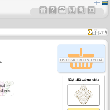
5114
OSTOSKORI ON TYHJÄ
b.
Näytteitä sabluunoista
mallit:
tiä 149a