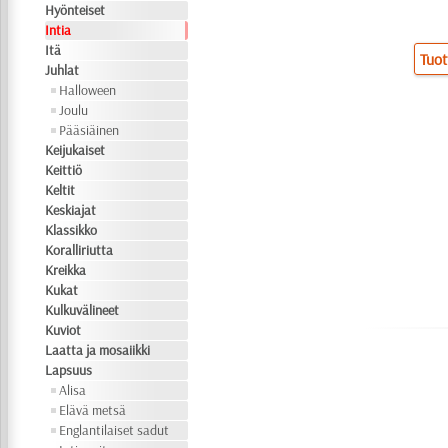
Hyönteiset
Intia
Itä
Tuot
Juhlat
Halloween
Joulu
Pääsiäinen
Keijukaiset
Keittiö
Keltit
Keskiajat
Klassikko
Koralliriutta
Kreikka
Kukat
Kulkuvälineet
Kuviot
Laatta ja mosaiikki
Lapsuus
Alisa
Elävä metsä
Englantilaiset sadut