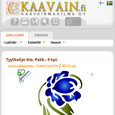
SAPLUUNAT
STRASSIT
- Luettelo -
Esimerkit
Neuvot
Tyylitellyt iiris. Pakk.: 4 kpl.
/
Kasvi-sabluunoita - TUKKUOSASTO
df073-opt
a