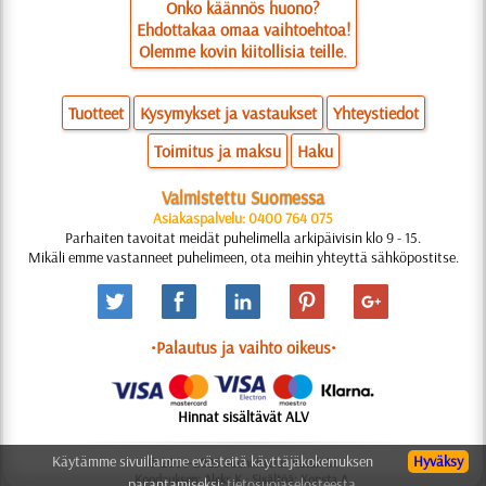
Onko käännös huono?
Ehdottakaa omaa vaihtoehtoa!
Olemme kovin kiitollisia teille.
Tuotteet
Kysymykset ja vastaukset
Yhteystiedot
Toimitus ja maksu
Haku
Valmistettu Suomessa
Asiakaspalvelu: 0400 764 075
Parhaiten tavoitat meidät puhelimella arkipäivisin klo 9 - 15.
Mikäli emme vastanneet puhelimeen, ota meihin yhteyttä sähköpostitse.
•Palautus ja vaihto oikeus•
Hinnat sisältävät ALV
Käytämme sivuillamme evästeitä käyttäjäkokemuksen
Hyväksy
© 2006-2025 Suunnittelu: Natali M.
Koodauksen: Aleks K.; Sisältöä: Konsta A.
parantamiseksi:
tietosuojaselosteesta.