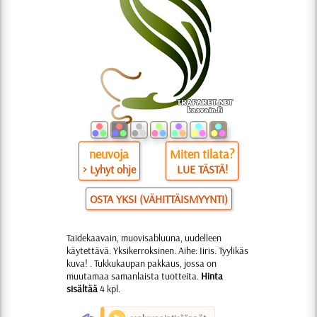
neuvoja
Miten tilata?
> Lyhyt ohje
LUE TÄSTÄ!
OSTA YKSI (VÄHITTÄISMYYNTI)
Taidekaavain, muovisabluuna, uudelleen
käytettävä. Yksikerroksinen. Aihe: Iiris. Tyylikäs
kuva! . Tukkukaupan pakkaus, jossa on
muutamaa samanlaista tuotteita.
Hinta
sisältää
4 kpl.
O