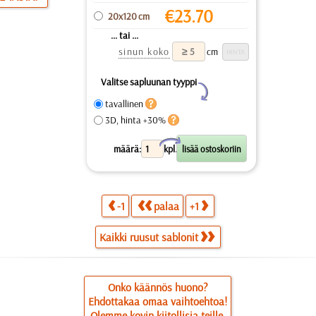
€
23.70
20x120 cm
... tai ...
sinun koko
cm
Valitse sapluunan tyyppi
Y
tavallinen
3D, hinta +30%
X
määrä:
kpl.
-1
palaa
+1
Kaikki ruusut sablonit
Onko käännös huono?
Ehdottakaa omaa vaihtoehtoa!
Olemme kovin kiitollisia teille.