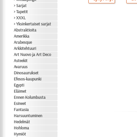
> Sarjat
> Tapetit
> XXXL
> Yksinkertaiset sarjat
Abstraktioita
Amerikka
Arabesque
Arkkitehtuuri
Art Nuovo ja Art Deco
Asteekit
Avaruus
Dinosaurukset
Efesos-kaupunki
Egypti
Eläimet
Ennen Kolumbusta
Esineet
Fantasia
Harsuuntuminen
Hedelmät
Hohloma
Hymiöt