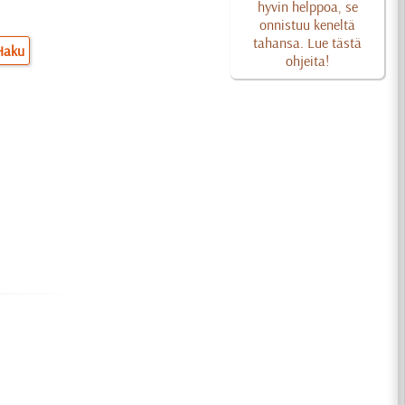
hyvin helppoa, se
onnistuu keneltä
tahansa. Lue tästä
Haku
ohjeita!