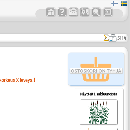
5114
OSTOSKORI ON TYHJÄ
.
korkeus X leveys]!
Näytteitä sabluunoista