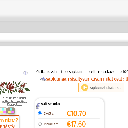
a
Yksikerroksinen taidesapluuna aiheelle: ruusukuvio nro 100
O
sabluunaan sisältyvän kuvan mitat ovat : [
sapluunointisäännöt
valitse koko
Z
€
10.70
7x42 cm
n tilata?
€
17.60
15x90 cm
E TÄSTÄ!