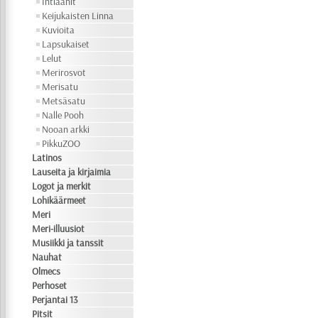
Intiaanit
Keijukaisten Linna
Kuvioita
Lapsukaiset
Lelut
Merirosvot
Merisatu
Metsäsatu
Nalle Pooh
Nooan arkki
PikkuZOO
Latinos
Lauseita ja kirjaimia
Logot ja merkit
Lohikäärmeet
Meri
Meri-illuusiot
Musiikki ja tanssit
Nauhat
Olmecs
Perhoset
Perjantai 13
Pitsit