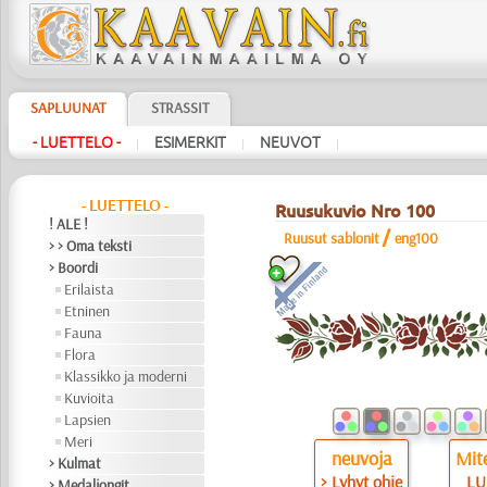
SAPLUUNAT
STRASSIT
- LUETTELO -
ESIMERKIT
NEUVOT
|
|
|
- LUETTELO -
Ruusukuvio Nro 100
! ALE !
/
Ruusut sablonit
eng100
> > Oma teksti
> Boordi
Erilaista
Etninen
Fauna
Flora
Klassikko ja moderni
Kuvioita
Lapsien
Meri
neuvoja
Mite
> Kulmat
> Lyhyt ohje
LU
> Medaljongit