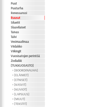
Puut
Puutarha
Renessanssi
Ruusut
Siluetit
Slaavilaiset
Taivas
Talvi
Vesimaailmaa
Viidakko
Viikingit
Vuosisatojen perintöä
Zodiakki
[TUKKUOSASTO]
[BOORDINAUHA]
[ELÄIMET]
[ETNISET]
[KASVIT]
[KUVIOT]
[LAPSUUS]
[MUUT]
[TEKSTIT]