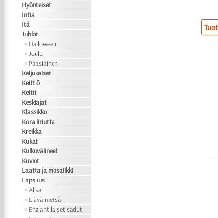
Hyönteiset
Intia
Itä
Tuot
Juhlat
Halloween
Joulu
Pääsiäinen
Keijukaiset
Keittiö
Keltit
Keskiajat
Klassikko
Koralliriutta
Kreikka
Kukat
Kulkuvälineet
Kuviot
Laatta ja mosaiikki
Lapsuus
Alisa
Elävä metsä
Englantilaiset sadut