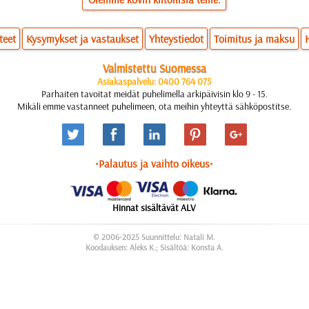
teet
Kysymykset ja vastaukset
Yhteystiedot
Toimitus ja maksu
Valmistettu Suomessa
Asiakaspalvelu: 0400 764 075
Parhaiten tavoitat meidät puhelimella arkipäivisin klo 9 - 15.
Mikäli emme vastanneet puhelimeen, ota meihin yhteyttä sähköpostitse.
•Palautus ja vaihto oikeus•
Hinnat sisältävät ALV
© 2006-2025 Suunnittelu: Natali M.
Koodauksen: Aleks K.; Sisältöä: Konsta A.