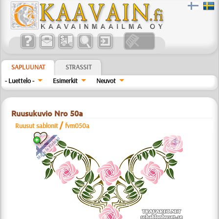
SAPLUUNAT
STRASSIT
- Luettelo -
Esimerkit
Neuvot
Ruusukuvio Nro 50a
/
Ruusut sablonit
fvm050a
a