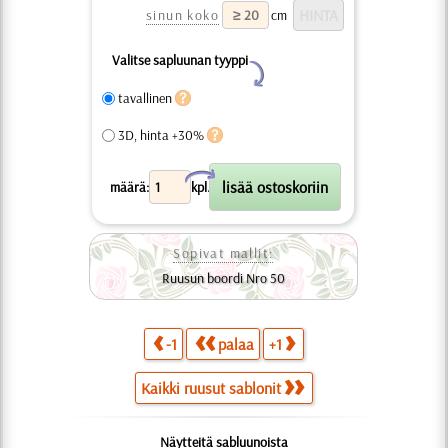
sinun koko
cm
Valitse sapluunan tyyppi
Y
tavallinen
3D, hinta +30%
X
määrä:
kpl.
Sopivat mallit:
Ruusun boordi Nro 50
-1
palaa
+1
Kaikki ruusut sablonit
Näytteitä sabluunoista