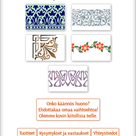
Onko käännös huono?
Ehdottakaa omaa vaihtoehtoa!
Olemme kovin kiitollisia teille.
Tuotteet
Kysymykset ja vastaukset
Yhteystiedot