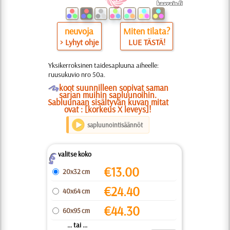
neuvoja
Miten tilata?
> Lyhyt ohje
LUE TÄSTÄ!
Yksikerroksinen taidesapluuna aiheelle:
ruusukuvio nro 50a.
O
koot suunnilleen sopivat saman
sarjan muihin sapluunoihin.
Sabluunaan sisältyvän kuvan mitat
ovat : [korkeus X leveys]!
sapluunointisäännöt
valitse koko
Z
€
13.00
20x32 cm
€
24.40
40x64 cm
€
44.30
60x95 cm
... tai ...