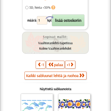
3D, hinta +30%
X
määrä:
kpl.
Sopivat mallit:
Vaahteranlehti-tapetissa
Kolme Vaahteranlehdet
-1
palaa
+1
Kaikki sabluunat lehtiä ja ruohoa
Näytteitä sabluunoista