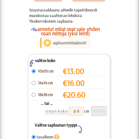
Sisustussabluuna aiheelle tapettiboordi
muodostuu vaahteran lehdistä.
Yksikerroksinen sapluuna.
O
annetut mitat ovat vain yhden
osan mittoja (yksi lehti)
sapluunointisäännöt
valitse koko
Z
€
13.00
10x10 cm
€
16.00
14x14 cm
€
20.60
18x18 cm
... tai ...
sinun koko
cm
Valitse sapluunan tyyppi
Y
tavallinen