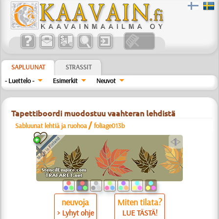
SAPLUUNAT
STRASSIT
- Luettelo -
Esimerkit
Neuvot
Tapettiboordi muodostuu vaahteran lehdistä
/
Sabluunat lehtiä ja ruohoa
foliage013b
a
neuvoja
Miten tilata?
> Lyhyt ohje
LUE TÄSTÄ!