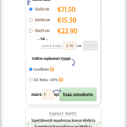
Z
€
11.50
12x30 cm
€
15.30
20x50 cm
€
22.90
30x75 cm
... tai ...
sinun koko
cm
Valitse sapluunan tyyppi
Y
tavallinen
3D, hinta +30%
X
määrä:
kpl.
Sopivat mallit:
Tapettiboordi muodostuu koivun lehdistä
Tapettiboordi muodostuu eri lehdistä