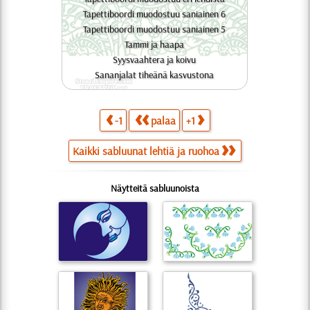
Tapettiboordi muodostuu saniainen 6
Tapettiboordi muodostuu saniainen 5
Tammi ja haapa
Syysvaahtera ja koivu
Sananjalat tiheänä kasvustona
-1
palaa
+1
Kaikki sabluunat lehtiä ja ruohoa
Näytteitä sabluunoista