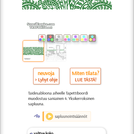
neuvoja
Miten tilata?
> Lyhyt ohje
LUE TÄSTÄ!
Taidesabloona aiheelle Tapettiboordi
muodostuu saniainen 4. Yksikerroksinen
sapluuna.
O
sapluunointisäännöt
valitse koko