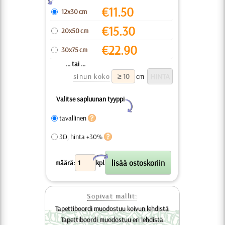
€
11.50
12x30 cm
€
15.30
20x50 cm
€
22.90
30x75 cm
... tai ...
sinun koko
cm
Valitse sapluunan tyyppi
Y
tavallinen
3D, hinta +30%
X
määrä:
kpl.
Sopivat mallit:
Tapettiboordi muodostuu koivun lehdistä
Tapettiboordi muodostuu eri lehdistä