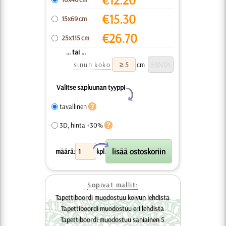
€
15.30
15x69 cm
€
26.70
25x115 cm
... tai ...
sinun koko
cm
Valitse sapluunan tyyppi
Y
tavallinen
3D, hinta +30%
X
määrä:
kpl.
Sopivat mallit:
Tapettiboordi muodostuu koivun lehdistä
Tapettiboordi muodostuu eri lehdistä
Tapettiboordi muodostuu saniainen 5