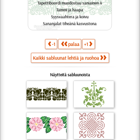
Tapettiboordi muodostuu saniainen 4
Tammi ja haapa
Syysvaahtera ja koivu
Sananjalat tiheänä kasvustona
-1
palaa
+1
Kaikki sabluunat lehtiä ja ruohoa
Näytteitä sabluunoista