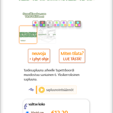
neuvoja
Miten tilata?
> Lyhyt ohje
LUE TÄSTÄ!
Taidesapluuna aiheelle Tapettiboordi
muodostuu saniainen 6. Yksikerroksinen
sapluuna.
O
sapluunointisäännöt
valitse koko
Z
€
12.20
10x46 cm