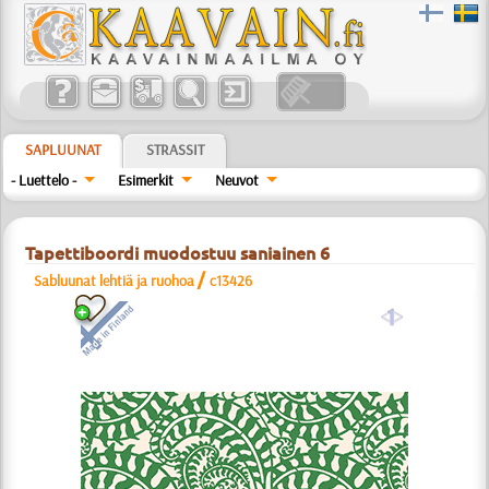
SAPLUUNAT
STRASSIT
- Luettelo -
Esimerkit
Neuvot
Tapettiboordi muodostuu saniainen 6
/
Sabluunat lehtiä ja ruohoa
c13426
a