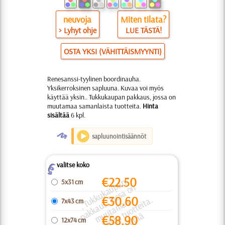
neuvoja
Miten tilata?
> Lyhyt ohje
LUE TÄSTÄ!
OSTA YKSI (VÄHITTÄISMYYNTI)
Renesanssi-tyylinen boordinauha.
Yksikerroksinen sapluuna. Kuvaa voi myös
käyttää yksin.. Tukkukaupan pakkaus, jossa on
muutamaa samanlaista tuotteita.
Hinta
sisältää
6 kpl.
O
sapluunointisäännöt
valitse koko
Z
€
22.50
.
T
k
u
k
a
u
a
n
a
k
k
a
u
o
s
s
a
o
m
u
t
a
m
a
s
a
m
a
nl
ai
s
t
a
u
o
t
t
ei
t
Hi
n
t
a
si
s
äl
t
ä
5x31 cm
p
n
€
30.60
k
a.
u
s, j
a
7x43 cm
€
58.90
12x74 cm