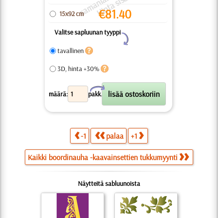
p
u
t
ä
€
81.40
15x92 cm
Valitse sapluunan tyyppi
Y
tavallinen
3D, hinta +30%
X
määrä:
pakk.
-1
palaa
+1
Kaikki boordinauha -kaavainsettien tukkumyynti
Näytteitä sabluunoista