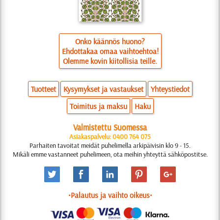
Onko käännös huono?
Ehdottakaa omaa vaihtoehtoa!
Olemme kovin kiitollisia teille.
Tuotteet
Kysymykset ja vastaukset
Yhteystiedot
Toimitus ja maksu
Haku
Valmistettu Suomessa
Asiakaspalvelu: 0400 764 075
Parhaiten tavoitat meidät puhelimella arkipäivisin klo 9 - 15.
Mikäli emme vastanneet puhelimeen, ota meihin yhteyttä sähköpostitse.
•Palautus ja vaihto oikeus•