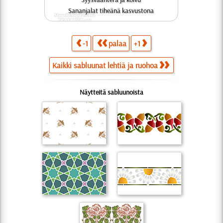
Sananjalat tiheänä kasvustona
-1
palaa
+1
Kaikki sabluunat lehtiä ja ruohoa
Näytteitä sabluunoista