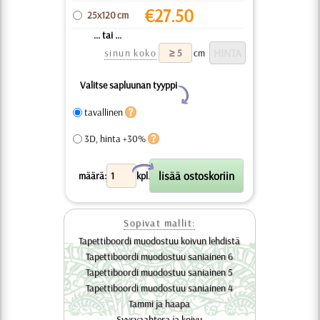
€
27.50
25x120 cm
... tai ...
sinun koko
cm
Valitse sapluunan tyyppi
Y
tavallinen
3D, hinta +30%
X
määrä:
kpl.
Sopivat mallit:
Tapettiboordi muodostuu koivun lehdistä
Tapettiboordi muodostuu saniainen 6
Tapettiboordi muodostuu saniainen 5
Tapettiboordi muodostuu saniainen 4
Tammi ja haapa
Syysvaahtera ja koivu