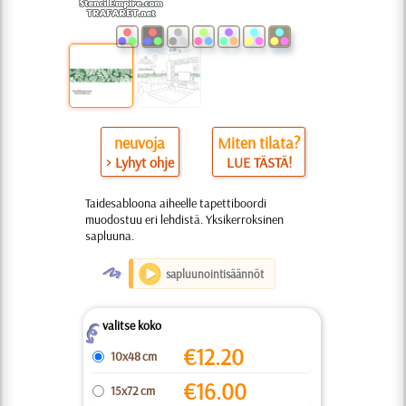
neuvoja
Miten tilata?
> Lyhyt ohje
LUE TÄSTÄ!
Taidesabloona aiheelle tapettiboordi
muodostuu eri lehdistä. Yksikerroksinen
sapluuna.
O
sapluunointisäännöt
valitse koko
Z
€
12.20
10x48 cm
€
16.00
15x72 cm