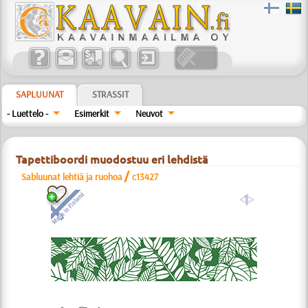
SAPLUUNAT
STRASSIT
- Luettelo -
Esimerkit
Neuvot
Tapettiboordi muodostuu eri lehdistä
/
Sabluunat lehtiä ja ruohoa
c13427
a