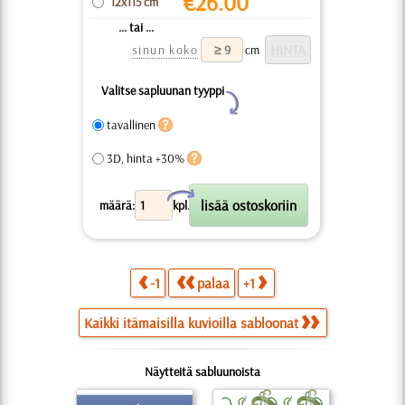
€
26.00
12x115 cm
... tai ...
sinun koko
cm
Valitse sapluunan tyyppi
Y
tavallinen
3D, hinta +30%
X
määrä:
kpl.
-1
palaa
+1
Kaikki itämaisilla kuvioilla sabloonat
Näytteitä sabluunoista