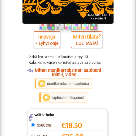
neuvoja
Miten tilata?
> Lyhyt ohje
LUE TÄSTÄ!
Pitkä koristemalli itämaisella tyylillä.
Kaksikerroksisen koristemaalaus sapluuna.
O
Miten monikerroksinen sablooni
toimii, video
monikerroksinen sapluuna
sapluunointisäännöt
valitse koko
Z
€
18.30
9x86 cm