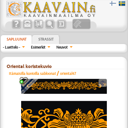
SAPLUUNAT
STRASSIT
- Luettelo -
Esimerkit
Neuvot
Oriental koristekuvio
/
Itämaisilla kuvioilla sabloonat
oriental47
b