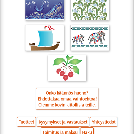
Onko käännös huono?
Ehdottakaa omaa vaihtoehtoa!
Olemme kovin kiitollisia teille.
Tuotteet
Kysymykset ja vastaukset
Yhteystiedot
Toimitus ja maksu
Haku