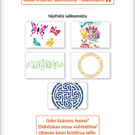
Näytteitä sabluunoista
Onko käännös huono?
Ehdottakaa omaa vaihtoehtoa!
Olemme kovin kiitollisia teille.