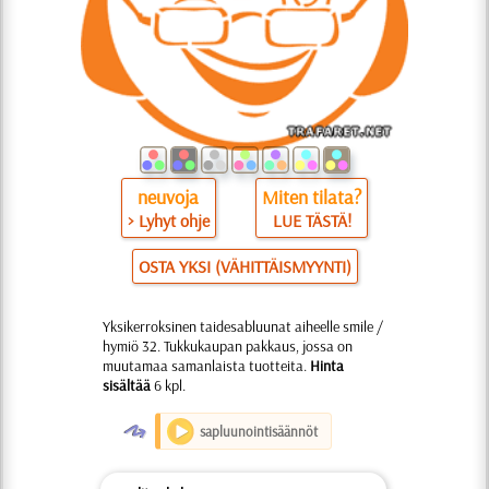
neuvoja
Miten tilata?
> Lyhyt ohje
LUE TÄSTÄ!
OSTA YKSI (VÄHITTÄISMYYNTI)
Yksikerroksinen taidesabluunat aiheelle smile /
hymiö 32. Tukkukaupan pakkaus, jossa on
muutamaa samanlaista tuotteita.
Hinta
sisältää
6 kpl.
O
sapluunointisäännöt