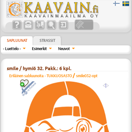
SAPLUUNAT
STRASSIT
- Luettelo -
Esimerkit
Neuvot
smile / hymiö 32. Pakk.: 6 kpl.
/
Eriläinen sabluunoita - TUKKUOSASTO
smile032-opt
a