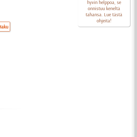
hyvin helppoa, se
onnistuu keneltä
tahansa. Lue tästä
ohjeita!
Haku