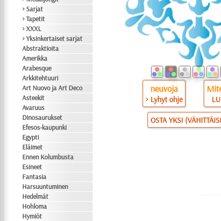
> Sarjat
> Tapetit
> XXXL
> Yksinkertaiset sarjat
Abstraktioita
Amerikka
Arabesque
Arkkitehtuuri
neuvoja
Mite
Art Nuovo ja Art Deco
Asteekit
> Lyhyt ohje
LU
Avaruus
Dinosaurukset
OSTA YKSI (VÄHITTÄI
Efesos-kaupunki
Egypti
Eläimet
Ennen Kolumbusta
Esineet
Fantasia
Harsuuntuminen
Hedelmät
Hohloma
Hymiöt