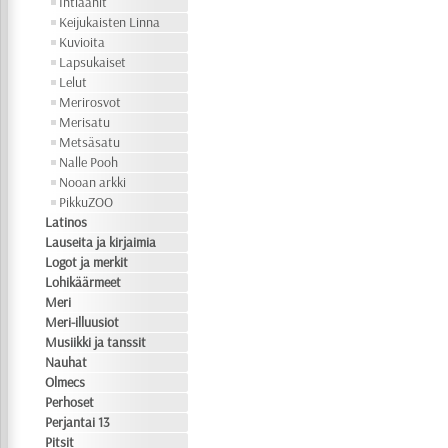
Intiaanit
Keijukaisten Linna
Kuvioita
Lapsukaiset
Lelut
Merirosvot
Merisatu
Metsäsatu
Nalle Pooh
Nooan arkki
PikkuZOO
Latinos
Lauseita ja kirjaimia
Logot ja merkit
Lohikäärmeet
Meri
Meri-illuusiot
Musiikki ja tanssit
Nauhat
Olmecs
Perhoset
Perjantai 13
Pitsit