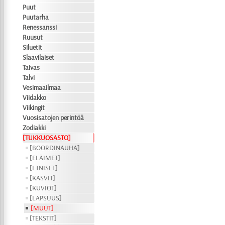
Puut
Puutarha
Renessanssi
Ruusut
Siluetit
Slaavilaiset
Taivas
Talvi
Vesimaailmaa
Viidakko
Viikingit
Vuosisatojen perintöä
Zodiakki
[TUKKUOSASTO]
[BOORDINAUHA]
[ELÄIMET]
[ETNISET]
[KASVIT]
[KUVIOT]
[LAPSUUS]
[MUUT]
[TEKSTIT]