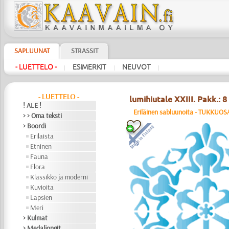
SAPLUUNAT
STRASSIT
- LUETTELO -
ESIMERKIT
NEUVOT
|
|
|
- LUETTELO -
lumihiutale XXIII. Pakk.: 8 
! ALE !
Eriläinen sabluunoita - TUKKUO
> > Oma teksti
> Boordi
Erilaista
Etninen
Fauna
Flora
Klassikko ja moderni
Kuvioita
Lapsien
Meri
> Kulmat
> Medaljongit