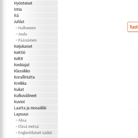
Hyönteiset
Intia
Itä
Juhlat
Tuot
Halloween
Joulu
Pääsiäinen
Keijukaiset
Keittiö
Keltit
Keskiajat
Klassikko
Koralliriutta
Kreikka
Kukat
Kulkuvälineet
Kuviot
Laatta ja mosaiikki
Lapsuus
Alisa
Elävä metsä
Englantilaiset sadut