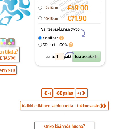
a
a
a
a
u
ai
a
€
49.00
12x14 cm
s
ei
ä
€
71.90
16x18 cm
Valitse sapluunan tyyppi
Y
tavallinen
3D, hinta +30%
n tilata?
X
määrä:
pakk.
E TÄSTÄ!
SMYYNTI)
-1
palaa
+1
Kaikki eriläinen sabluunoita - tukkuosasto
Onko käännös huono?