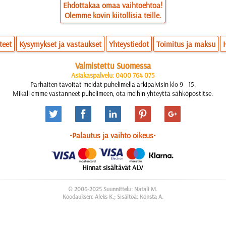
Ehdottakaa omaa vaihtoehtoa!
Olemme kovin kiitollisia teille.
teet
Kysymykset ja vastaukset
Yhteystiedot
Toimitus ja maksu
Valmistettu Suomessa
Asiakaspalvelu: 0400 764 075
Parhaiten tavoitat meidät puhelimella arkipäivisin klo 9 - 15.
Mikäli emme vastanneet puhelimeen, ota meihin yhteyttä sähköpostitse.
•Palautus ja vaihto oikeus•
Hinnat sisältävät ALV
© 2006-2025 Suunnittelu: Natali M.
Koodauksen: Aleks K.; Sisältöä: Konsta A.