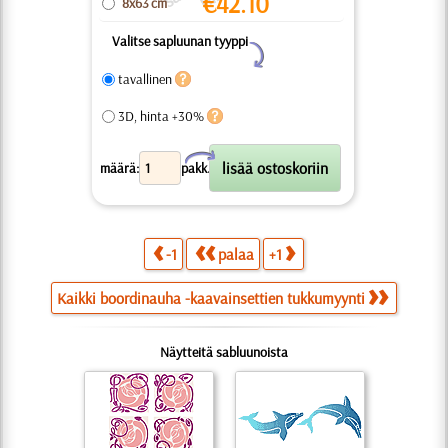
€
42.10
8x63 cm
Valitse sapluunan tyyppi
Y
tavallinen
3D, hinta +30%
X
määrä:
pakk.
-1
palaa
+1
Kaikki boordinauha -kaavainsettien tukkumyynti
Näytteitä sabluunoista