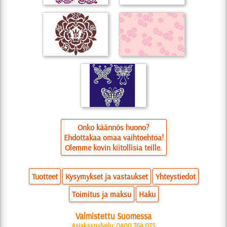
Onko käännös huono?
Ehdottakaa omaa vaihtoehtoa!
Olemme kovin kiitollisia teille.
Tuotteet
Kysymykset ja vastaukset
Yhteystiedot
Toimitus ja maksu
Haku
Valmistettu Suomessa
Asiakaspalvelu: 0400 764 075