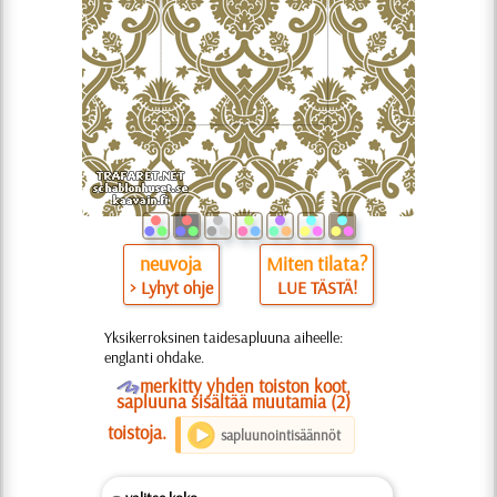
neuvoja
Miten tilata?
> Lyhyt ohje
LUE TÄSTÄ!
Yksikerroksinen taidesapluuna aiheelle:
englanti ohdake.
O
merkitty yhden toiston koot,
sapluuna sisältää muutamia (2)
toistoja.
sapluunointisäännöt