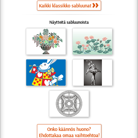
Kaikki klassikko sabluunat
Näytteitä sabluunoista
Onko käännös huono?
Ehdottakaa omaa vaihtoehtoa!