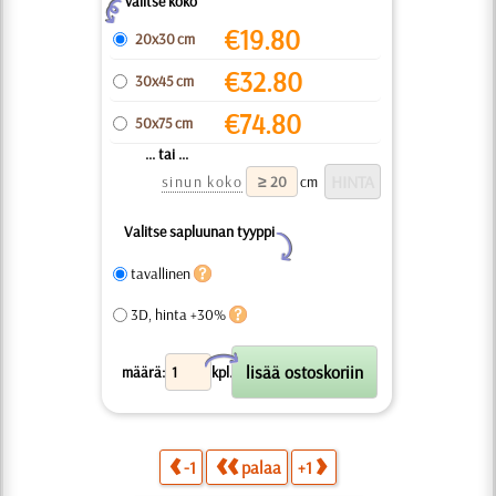
valitse koko
Z
€
19.80
20x30 cm
€
32.80
30x45 cm
€
74.80
50x75 cm
... tai ...
sinun koko
cm
Valitse sapluunan tyyppi
Y
tavallinen
3D, hinta +30%
X
määrä:
kpl.
-1
palaa
+1