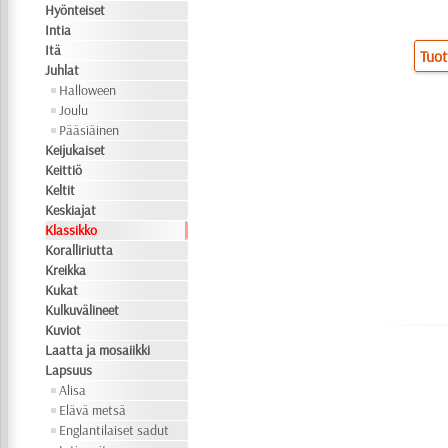
Hyönteiset
Intia
Itä
Tuot
Juhlat
Halloween
Joulu
Pääsiäinen
Keijukaiset
Keittiö
Keltit
Keskiajat
Klassikko
Koralliriutta
Kreikka
Kukat
Kulkuvälineet
Kuviot
Laatta ja mosaiikki
Lapsuus
Alisa
Elävä metsä
Englantilaiset sadut