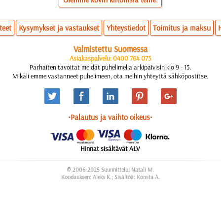
teet
Kysymykset ja vastaukset
Yhteystiedot
Toimitus ja maksu
Valmistettu Suomessa
Asiakaspalvelu: 0400 764 075
Parhaiten tavoitat meidät puhelimella arkipäivisin klo 9 - 15.
Mikäli emme vastanneet puhelimeen, ota meihin yhteyttä sähköpostitse.
•Palautus ja vaihto oikeus•
Hinnat sisältävät ALV
© 2006-2025 Suunnittelu: Natali M.
Koodauksen: Aleks K.; Sisältöä: Konsta A.