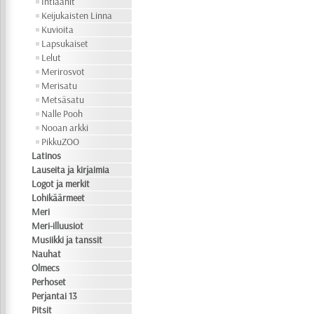
Intiaanit
Keijukaisten Linna
Kuvioita
Lapsukaiset
Lelut
Merirosvot
Merisatu
Metsäsatu
Nalle Pooh
Nooan arkki
PikkuZOO
Latinos
Lauseita ja kirjaimia
Logot ja merkit
Lohikäärmeet
Meri
Meri-illuusiot
Musiikki ja tanssit
Nauhat
Olmecs
Perhoset
Perjantai 13
Pitsit