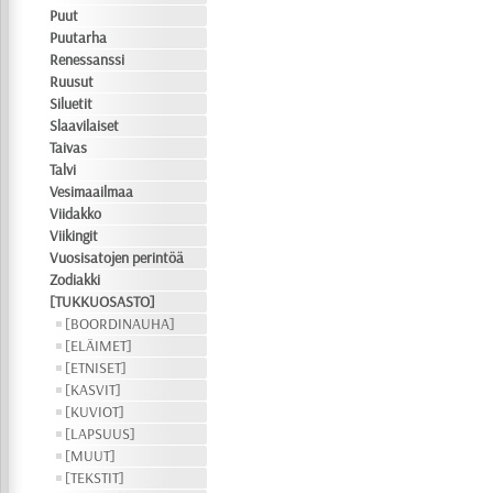
Puut
Puutarha
Renessanssi
Ruusut
Siluetit
Slaavilaiset
Taivas
Talvi
Vesimaailmaa
Viidakko
Viikingit
Vuosisatojen perintöä
Zodiakki
[TUKKUOSASTO]
[BOORDINAUHA]
[ELÄIMET]
[ETNISET]
[KASVIT]
[KUVIOT]
[LAPSUUS]
[MUUT]
[TEKSTIT]