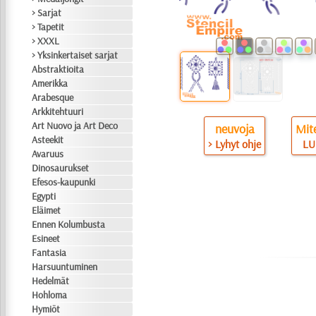
> Sarjat
> Tapetit
> XXXL
> Yksinkertaiset sarjat
Abstraktioita
Amerikka
Arabesque
Arkkitehtuuri
Art Nuovo ja Art Deco
neuvoja
Mite
Asteekit
> Lyhyt ohje
LU
Avaruus
Dinosaurukset
Efesos-kaupunki
Egypti
Eläimet
Ennen Kolumbusta
Esineet
Fantasia
Harsuuntuminen
Hedelmät
Hohloma
Hymiöt