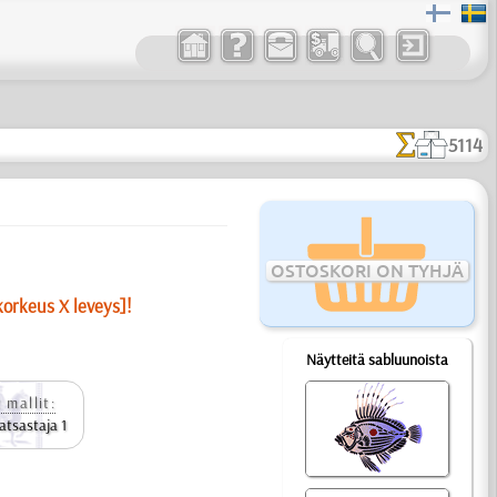
5114
OSTOSKORI ON TYHJÄ
korkeus X leveys]!
Näytteitä sabluunoista
 mallit:
ratsastaja 1