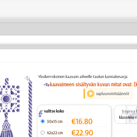
a
Yksikerroksinen kaavain aiheelle taulun kannakesarja
O
kaavaimeen sisältyvän kuvan mitat ovat: [
sapluunointisäännöt
valitse koko
Sopivat
Z
klassikko 
€
16.80
30x15 cm
€
22.90
42x22 cm