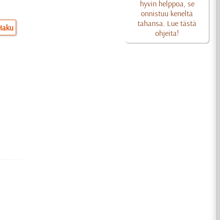
hyvin helppoa, se
onnistuu keneltä
tahansa. Lue tästä
Haku
ohjeita!