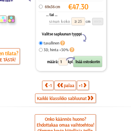
€
47.30
69x36 cm
... tai ...
sinun koko
cm
Valitse sapluunan tyyppi
Y
tavallinen
3D, hinta +30%
n tilata?
X
E TÄSTÄ!
määrä:
kpl.
-1
palaa
+1
Kaikki klassikko sabluunat
Onko käännös huono?
Ehdottakaa omaa vaihtoehtoa!
Olemme kovin kiitollisia teille.