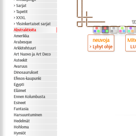
> Sarjat
> Tapetit
> XXXL
> Yksinkertaiset sarjat
Abstraktioita
Amerikka
neuvoja
Mite
Arabesque
> Lyhyt ohje
LU
Arkkitehtuuri
Art Nuovo ja Art Deco
Asteekit
Avaruus
Dinosaurukset
Efesos-kaupunki
Egypti
Eläimet
Ennen Kolumbusta
Esineet
Fantasia
Harsuuntuminen
Hedelmät
Hohloma
Hymiöt