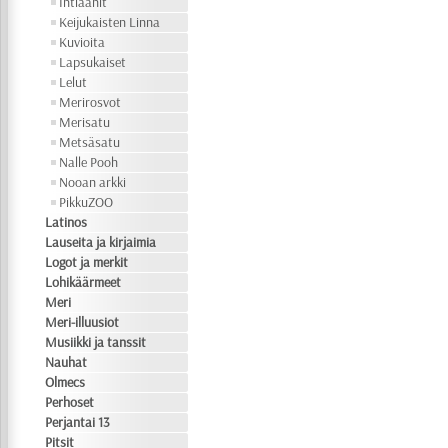
Intiaanit
Keijukaisten Linna
Kuvioita
Lapsukaiset
Lelut
Merirosvot
Merisatu
Metsäsatu
Nalle Pooh
Nooan arkki
PikkuZOO
Latinos
Lauseita ja kirjaimia
Logot ja merkit
Lohikäärmeet
Meri
Meri-illuusiot
Musiikki ja tanssit
Nauhat
Olmecs
Perhoset
Perjantai 13
Pitsit