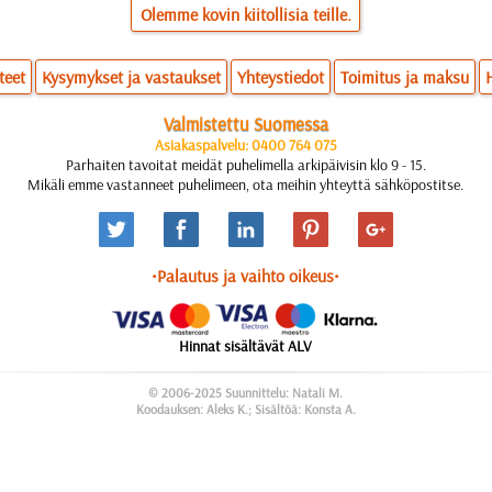
Olemme kovin kiitollisia teille.
teet
Kysymykset ja vastaukset
Yhteystiedot
Toimitus ja maksu
Valmistettu Suomessa
Asiakaspalvelu: 0400 764 075
Parhaiten tavoitat meidät puhelimella arkipäivisin klo 9 - 15.
Mikäli emme vastanneet puhelimeen, ota meihin yhteyttä sähköpostitse.
•Palautus ja vaihto oikeus•
Hinnat sisältävät ALV
© 2006-2025 Suunnittelu: Natali M.
Koodauksen: Aleks K.; Sisältöä: Konsta A.