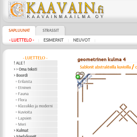
SAPLUUNAT
STRASSIT
- LUETTELO -
ESIMERKIT
NEUVOT
|
|
|
- LUETTELO -
geometrinen kulma 4
! ALE !
/
Sablonit abstrakteilla kuvioilla
c
> > Oma teksti
> Boordi
Erilaista
Etninen
Fauna
Flora
Klassikko ja moderni
Kuvioita
Lapsien
Meri
> Kulmat
> Medaljongit