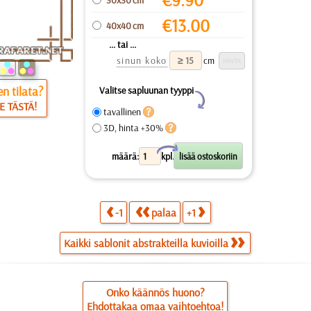
€
13.00
40x40 cm
... tai ...
sinun koko
cm
n tilata?
Valitse sapluunan tyyppi
Y
E TÄSTÄ!
tavallinen
3D, hinta +30%
X
määrä:
kpl.
-1
palaa
+1
Kaikki sablonit abstrakteilla kuvioilla
Onko käännös huono?
Ehdottakaa omaa vaihtoehtoa!