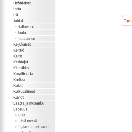
Hyönteiset
Intia
Itä
Tuot
Juhlat
Halloween
Joulu
Pääsiäinen
Keijukaiset
Keittiö
Keltit
Keskiajat
Klassikko
Koralliriutta
Kreikka
Kukat
Kulkuvälineet
Kuviot
Laatta ja mosaiikki
Lapsuus
Alisa
Elävä metsä
Englantilaiset sadut