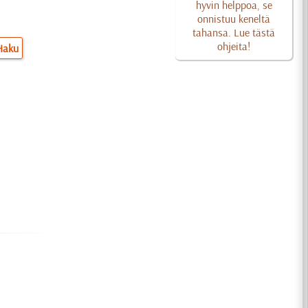
hyvin helppoa, se
onnistuu keneltä
tahansa. Lue tästä
ohjeita!
Haku