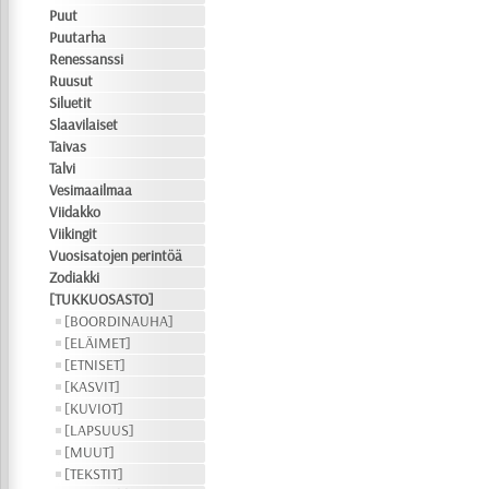
Puut
Puutarha
Renessanssi
Ruusut
Siluetit
Slaavilaiset
Taivas
Talvi
Vesimaailmaa
Viidakko
Viikingit
Vuosisatojen perintöä
Zodiakki
[TUKKUOSASTO]
[BOORDINAUHA]
[ELÄIMET]
[ETNISET]
[KASVIT]
[KUVIOT]
[LAPSUUS]
[MUUT]
[TEKSTIT]