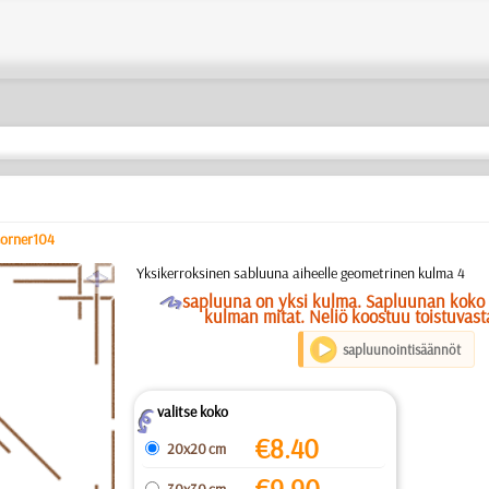
orner104
a
Yksikerroksinen sabluuna aiheelle geometrinen kulma 4
O
sapluuna on yksi kulma. Sapluunan koko 
kulman mitat. Neliö koostuu toistuvast
sapluunointisäännöt
valitse koko
Z
€
8.40
20x20 cm
€
9.90
30x30 cm