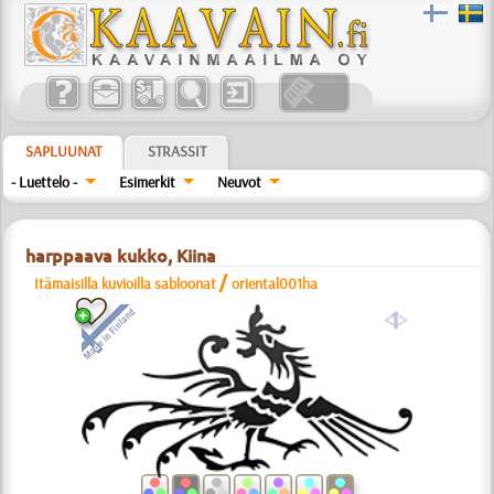
SAPLUUNAT
STRASSIT
- Luettelo -
Esimerkit
Neuvot
harppaava kukko, Kiina
/
Itämaisilla kuvioilla sabloonat
oriental001ha
a