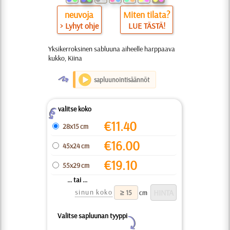
neuvoja
Miten tilata?
> Lyhyt ohje
LUE TÄSTÄ!
Yksikerroksinen sabluuna aiheelle harppaava
kukko, Kiina
O
sapluunointisäännöt
valitse koko
Z
€
11.40
28x15 cm
€
16.00
45x24 cm
€
19.10
55x29 cm
... tai ...
sinun koko
cm
Valitse sapluunan tyyppi
Y