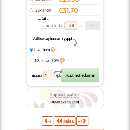
€
31.70
28x117 cm
... tai ...
sinun koko
cm
Valitse sapluunan tyyppi
Y
tavallinen
3D, hinta +30%
X
määrä:
kpl.
Sopivat mallit:
Huvittavalta lintu
-1
palaa
+1