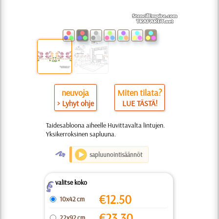
neuvoja
Miten tilata?
> Lyhyt ohje
LUE TÄSTÄ!
Taidesabloona aiheelle Huvittavalta lintujen.
Yksikerroksinen sapluuna.
O
sapluunointisäännöt
valitse koko
Z
€
12.50
10x42 cm
€
23.30
22x92 cm