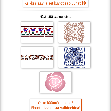
Kaikki slaavilaiset kuviot sapluunat
Näytteitä sabluunoista
Onko käännös huono?
Ehdottakaa omaa vaihtoehtoa!