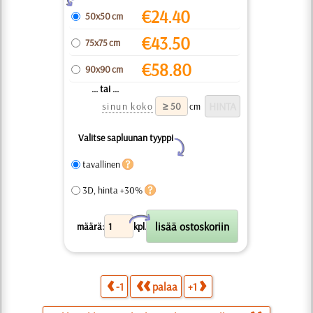
€
24.40
50x50 cm
€
43.50
75x75 cm
€
58.80
90x90 cm
... tai ...
sinun koko
cm
Valitse sapluunan tyyppi
Y
tavallinen
3D, hinta +30%
X
määrä:
kpl.
-1
palaa
+1