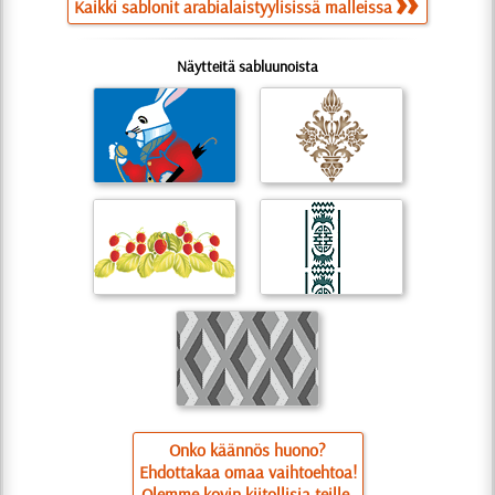
Kaikki sablonit arabialaistyylisissä malleissa
Näytteitä sabluunoista
Onko käännös huono?
Ehdottakaa omaa vaihtoehtoa!
Olemme kovin kiitollisia teille.