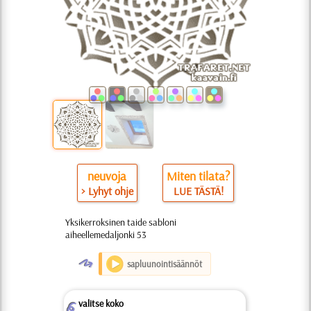
neuvoja
Miten tilata?
> Lyhyt ohje
LUE TÄSTÄ!
Yksikerroksinen taide sabloni
aiheellemedaljonki 53
O
sapluunointisäännöt
valitse koko
Z