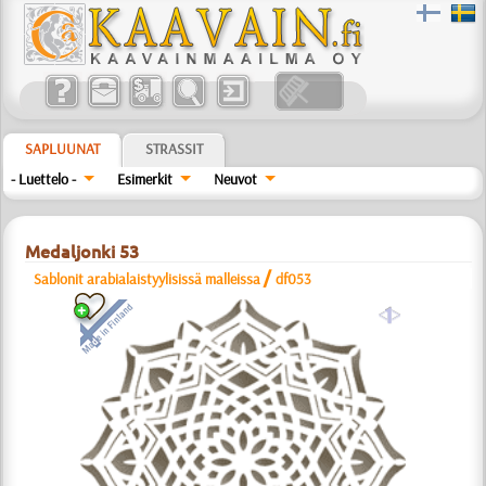
SAPLUUNAT
STRASSIT
- Luettelo -
Esimerkit
Neuvot
Medaljonki 53
/
Sablonit arabialaistyylisissä malleissa
df053
a