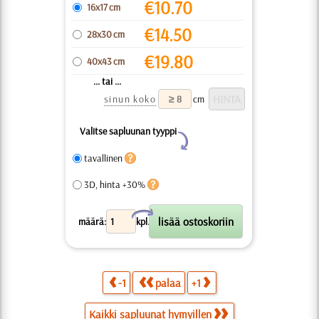
€
10.70
16x17 cm
€
14.50
28x30 cm
€
19.80
40x43 cm
... tai ...
sinun koko
cm
Valitse sapluunan tyyppi
Y
tavallinen
3D, hinta +30%
X
määrä:
kpl.
-1
palaa
+1
Kaikki sapluunat hymyillen