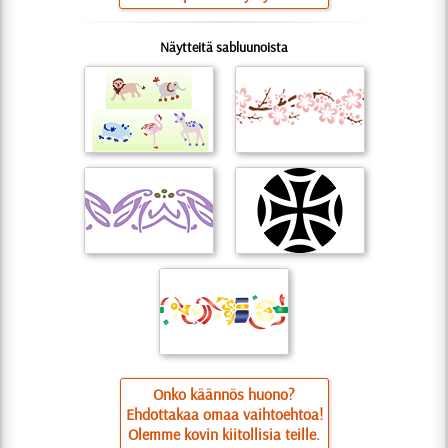
Näytteitä sabluunoista
Onko käännös huono?
Ehdottakaa omaa vaihtoehtoa!
Olemme kovin kiitollisia teille.