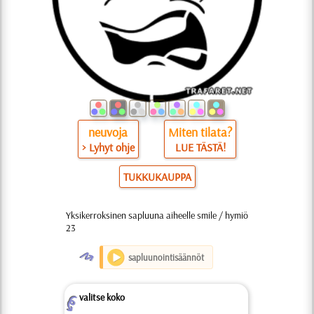
neuvoja
Miten tilata?
> Lyhyt ohje
LUE TÄSTÄ!
TUKKUKAUPPA
Yksikerroksinen sapluuna aiheelle smile / hymiö
23
O
sapluunointisäännöt
valitse koko
Z