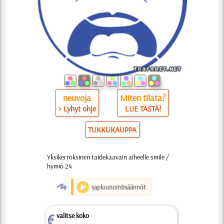
neuvoja
Miten tilata?
> Lyhyt ohje
LUE TÄSTÄ!
TUKKUKAUPPA
Yksikerroksinen taidekaavain aiheelle smile /
hymiö 24
O
sapluunointisäännöt
valitse koko
Z