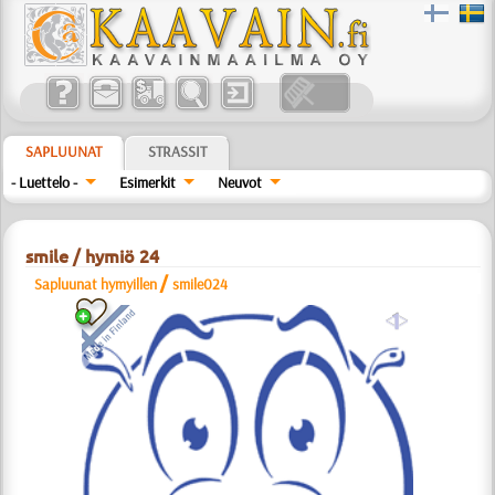
SAPLUUNAT
STRASSIT
- Luettelo -
Esimerkit
Neuvot
smile / hymiö 24
/
Sapluunat hymyillen
smile024
a