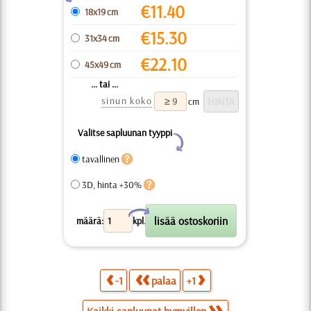
€
11.40
18x19 cm
€
15.30
31x34 cm
€
22.10
45x49 cm
... tai ...
sinun koko
cm
Valitse sapluunan tyyppi
Y
tavallinen
3D, hinta +30%
X
määrä:
kpl.
-1
palaa
+1
Kaikki sapluunat hymyillen