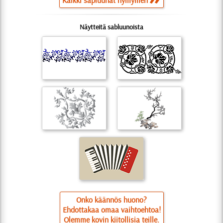
Näytteitä sabluunoista
Onko käännös huono?
Ehdottakaa omaa vaihtoehtoa!
Olemme kovin kiitollisia teille.