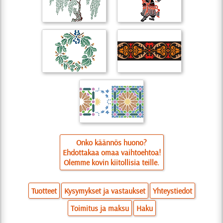
Onko käännös huono?
Ehdottakaa omaa vaihtoehtoa!
Olemme kovin kiitollisia teille.
Tuotteet
Kysymykset ja vastaukset
Yhteystiedot
Toimitus ja maksu
Haku