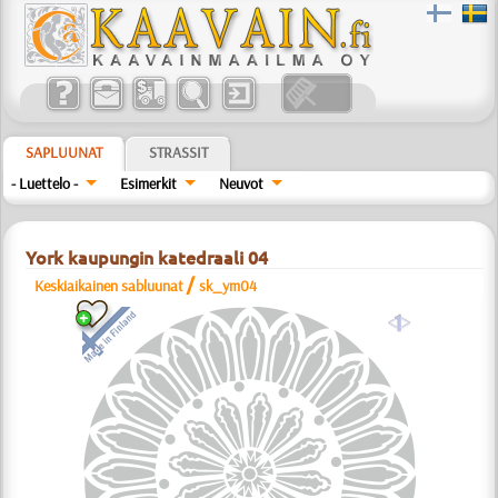
SAPLUUNAT
STRASSIT
- Luettelo -
Esimerkit
Neuvot
York kaupungin katedraali 04
/
Keskiaikainen sabluunat
sk_ym04
a