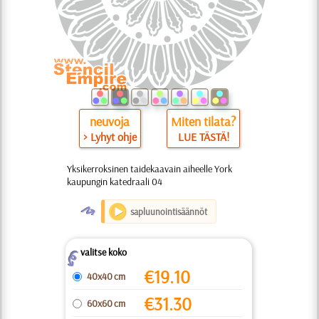
neuvoja
Miten tilata?
> Lyhyt ohje
LUE TÄSTÄ!
Yksikerroksinen taidekaavain aiheelle York
kaupungin katedraali 04
O
sapluunointisäännöt
valitse koko
Z
€
19.10
40x40 cm
€
31.30
60x60 cm