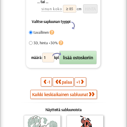
... tai ...
sinun koko
cm
Valitse sapluunan tyyppi
Y
tavallinen
3D, hinta +30%
X
määrä:
kpl.
-1
palaa
+1
Kaikki keskiaikainen sabluunat
Näytteitä sabluunoista