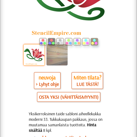
neuvoja
Miten tilata?
> Lyhyt ohje
LUE TÄSTÄ!
OSTA YKSI (VÄHITTÄISMYYNTI)
Yksikerroksinen taide sabloni aiheellekukka
moderni 33. Tukkukaupan pakkaus, jossa on
muutamaa samanlaista tuotteita.
Hinta
sisältää
8 kpl.