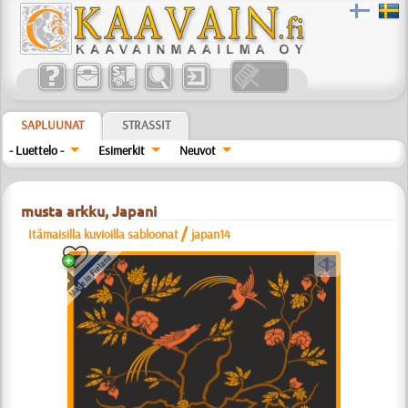
SAPLUUNAT
STRASSIT
- Luettelo -
Esimerkit
Neuvot
musta arkku, Japani
/
Itämaisilla kuvioilla sabloonat
japan14
a