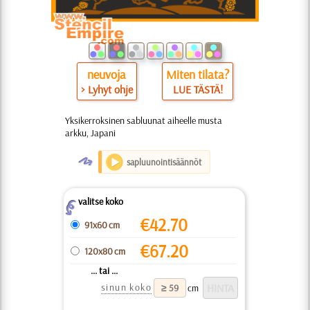
neuvoja
Miten tilata?
> Lyhyt ohje
LUE TÄSTÄ!
Yksikerroksinen sabluunat aiheelle musta
arkku, Japani
O
sapluunointisäännöt
valitse koko
Z
€
42.70
91x60 cm
€
67.20
120x80 cm
... tai ...
sinun koko
cm