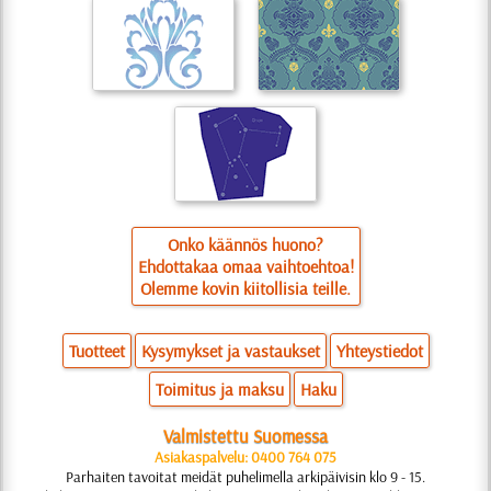
Onko käännös huono?
Ehdottakaa omaa vaihtoehtoa!
Olemme kovin kiitollisia teille.
Tuotteet
Kysymykset ja vastaukset
Yhteystiedot
Toimitus ja maksu
Haku
Valmistettu Suomessa
Asiakaspalvelu: 0400 764 075
Parhaiten tavoitat meidät puhelimella arkipäivisin klo 9 - 15.