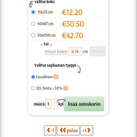
valitse koko
Z
€
12.20
15x33 cm
€
30.50
40x87 cm
€
42.70
50x109 cm
... tai ...
sinun koko
cm
Valitse sapluunan tyyppi
Y
tavallinen
3D, hinta +30%
X
määrä:
kpl.
-1
palaa
+1