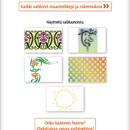
Kaikki sablonit maamerkkejä ja rakennuksia
Näytteitä sabluunoista
Onko käännös huono?
Ehdottakaa omaa vaihtoehtoa!