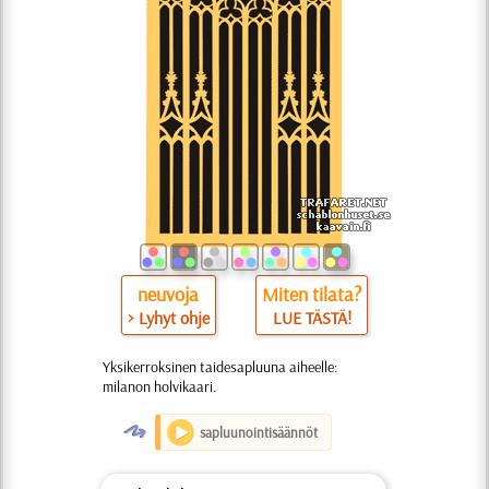
neuvoja
Miten tilata?
> Lyhyt ohje
LUE TÄSTÄ!
Yksikerroksinen taidesapluuna aiheelle:
milanon holvikaari.
O
sapluunointisäännöt