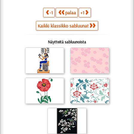
-1
palaa
+1
Kaikki klassikko sabluunat
Näytteitä sabluunoista