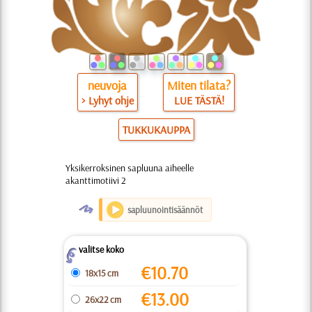
neuvoja
Miten tilata?
> Lyhyt ohje
LUE TÄSTÄ!
TUKKUKAUPPA
Yksikerroksinen sapluuna aiheelle
akanttimotiivi 2
O
sapluunointisäännöt
valitse koko
Z
€
10.70
18x15 cm
€
13.00
26x22 cm