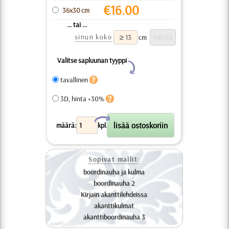
€
16.00
36x30 cm
... tai ...
sinun koko
cm
Valitse sapluunan tyyppi
Y
tavallinen
3D, hinta +30%
X
määrä:
kpl.
Sopivat mallit:
boordinauha ja kulma
boordinauha 2
Kirjain akanttilehdeissa
akanttikulmat
akanttiboordinauha 3