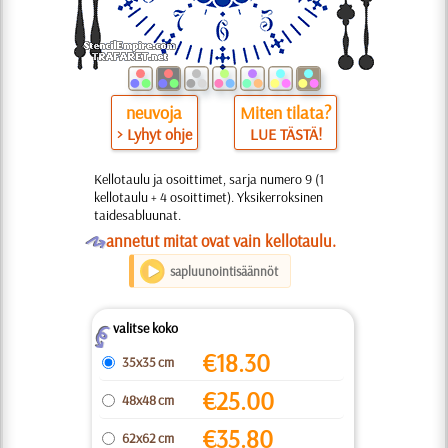
neuvoja
Miten tilata?
> Lyhyt ohje
LUE TÄSTÄ!
Kellotaulu ja osoittimet, sarja numero 9 (1
kellotaulu + 4 osoittimet). Yksikerroksinen
taidesabluunat.
O
annetut mitat ovat vain kellotaulu.
sapluunointisäännöt
valitse koko
Z
€
18.30
35x35 cm
€
25.00
48x48 cm
€
35.80
62x62 cm