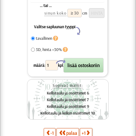
... tai ...
sinun koko
cm
Valitse sapluunan tyyppi
Y
tavallinen
3D, hinta +30%
X
määrä:
kpl.
Sopivat mallit:
Kellotaulu ja osoittimet 6
Kellotaulu ja osoittimet 7
Kellotaulu ja osoittimet 9
Kellotaulu ja kellon osoittimet 10
-1
palaa
+1