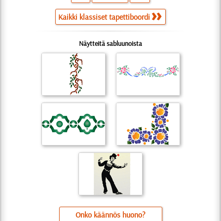
Kaikki klassiset tapettiboordi
Näytteitä sabluunoista
Onko käännös huono?