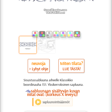
neuvoja
Miten tilata?
> Lyhyt ohje
LUE TÄSTÄ!
Sisustussabluuna aiheelle Klassikko
boordinauha 151. Yksikerroksinen sapluuna.
O
sabluunaan sisältyvän kuvan
mitat ovat: [korkeus X leveys]!
sapluunointisäännöt