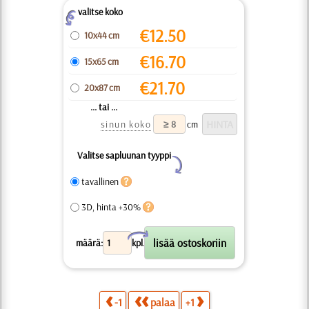
valitse koko
Z
€
12.50
10x44 cm
€
16.70
15x65 cm
€
21.70
20x87 cm
... tai ...
sinun koko
cm
Valitse sapluunan tyyppi
Y
tavallinen
3D, hinta +30%
X
määrä:
kpl.
-1
palaa
+1