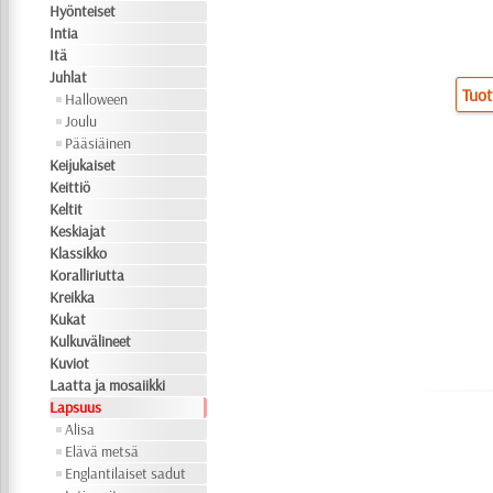
Hyönteiset
Intia
Itä
Juhlat
Tuot
Halloween
Joulu
Pääsiäinen
Keijukaiset
Keittiö
Keltit
Keskiajat
Klassikko
Koralliriutta
Kreikka
Kukat
Kulkuvälineet
Kuviot
Laatta ja mosaiikki
Lapsuus
Alisa
Elävä metsä
Englantilaiset sadut