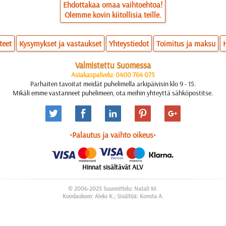
Ehdottakaa omaa vaihtoehtoa!
Olemme kovin kiitollisia teille.
teet
Kysymykset ja vastaukset
Yhteystiedot
Toimitus ja maksu
Valmistettu Suomessa
Asiakaspalvelu: 0400 764 075
Parhaiten tavoitat meidät puhelimella arkipäivisin klo 9 - 15.
Mikäli emme vastanneet puhelimeen, ota meihin yhteyttä sähköpostitse.
•Palautus ja vaihto oikeus•
Hinnat sisältävät ALV
© 2006-2025 Suunnittelu: Natali M.
Koodauksen: Aleks K.; Sisältöä: Konsta A.