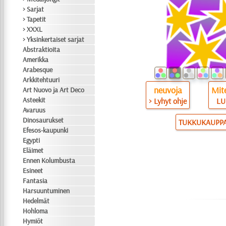
> Sarjat
> Tapetit
> XXXL
> Yksinkertaiset sarjat
Abstraktioita
Amerikka
Arabesque
Arkkitehtuuri
neuvoja
Mite
Art Nuovo ja Art Deco
Asteekit
> Lyhyt ohje
LU
Avaruus
Dinosaurukset
TUKKUKAUPP
Efesos-kaupunki
Egypti
Eläimet
Ennen Kolumbusta
Esineet
Fantasia
Harsuuntuminen
Hedelmät
Hohloma
Hymiöt