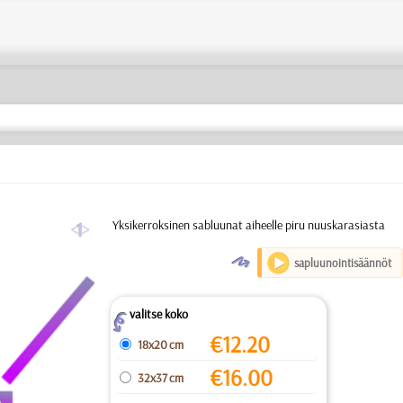
a
Yksikerroksinen sabluunat aiheelle piru nuuskarasiasta
O
sapluunointisäännöt
valitse koko
Z
€
12.20
18x20 cm
€
16.00
32x37 cm