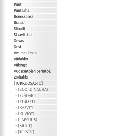
Puut
Puutarha
Renessanssi
Ruusut
Siluetit
Slaavilaiset
Taivas
Talvi
Vesimaailmaa
Viidakko
Viikingit
Vuosisatojen perintöä
Zodiakki
[TUKKUOSASTO]
[BOORDINAUHA]
[ELÄIMET]
[ETNISET]
[KASVIT]
[KUVIOT]
[LAPSUUS]
[MUUT]
[TEKSTIT]