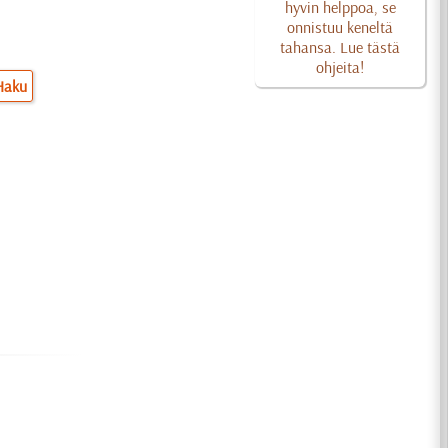
hyvin helppoa, se
onnistuu keneltä
tahansa. Lue tästä
ohjeita!
Haku