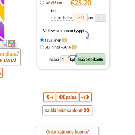
€
25.20
48x55 cm
... tai ...
sinun koko
cm
Valitse sapluunan tyyppi
Y
tavallinen
3D, hinta +30%
n tilata?
X
määrä:
kpl.
E TÄSTÄ!
A
-1
palaa
+1
Kaikki lelut sablonit
Onko käännös huono?