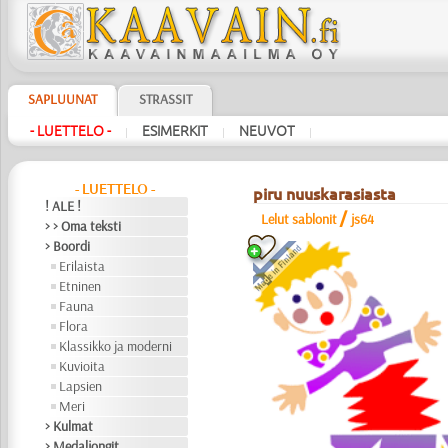
SAPLUUNAT
STRASSIT
- LUETTELO -
ESIMERKIT
NEUVOT
|
|
|
- LUETTELO -
piru nuuskarasiasta
! ALE !
/
Lelut sablonit
js64
> > Oma teksti
> Boordi
Erilaista
Etninen
Fauna
Flora
Klassikko ja moderni
Kuvioita
Lapsien
Meri
> Kulmat
> Medaljongit