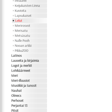
Intiaanit
Keijukaisten Linna
Kuvioita
Lapsukaiset
Lelut
Merirosvot
Merisatu
Metsäsatu
Nalle Pooh
Nooan arkki
PikkuZOO
Latinos
Lauseita ja kirjaimia
Logot ja merkit
Lohikäärmeet
Meri
Meri-illuusiot
Musiikki ja tanssit
Nauhat
Olmecs
Perhoset
Perjantai 13
Pitsit