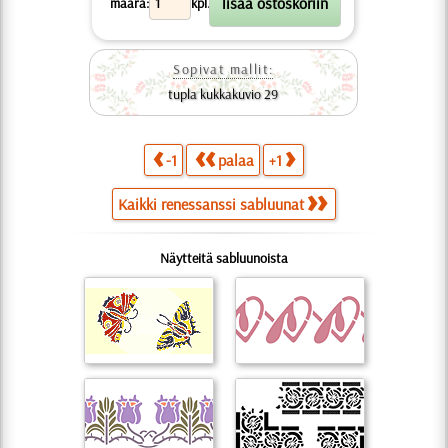
määrä:
kpl.
Sopivat mallit:
tupla kukkakuvio 29
-1
palaa
+1
Kaikki renessanssi sabluunat
Näytteitä sabluunoista