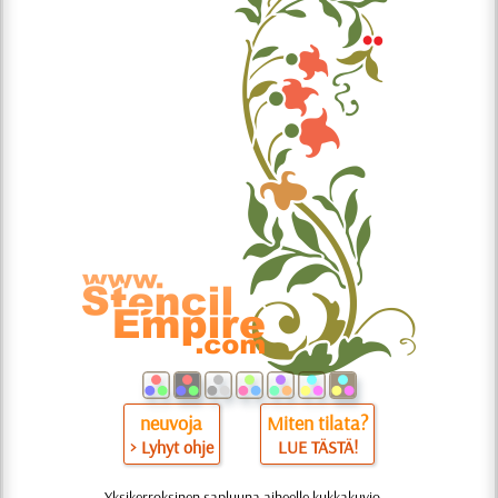
neuvoja
Miten tilata?
> Lyhyt ohje
LUE TÄSTÄ!
Yksikerroksinen sapluuna aiheelle kukkakuvio