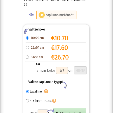
29
O
sapluunointisäännöt
valitse koko
Z
€
10.70
10x29 cm
€
17.60
22x64 cm
€
26.70
31x91 cm
... tai ...
sinun koko
cm
Valitse sapluunan tyyppi
Y
tavallinen
3D, hinta +30%
X