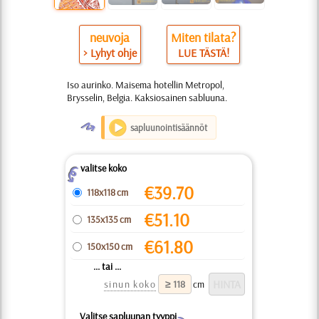
neuvoja
Miten tilata?
> Lyhyt ohje
LUE TÄSTÄ!
Iso aurinko. Maisema hotellin Metropol,
Brysselin, Belgia. Kaksiosainen sabluuna.
O
sapluunointisäännöt
valitse koko
Z
€
39.70
118x118 cm
€
51.10
135x135 cm
€
61.80
150x150 cm
... tai ...
sinun koko
cm
Valitse sapluunan tyyppi