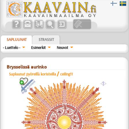
SAPLUUNAT
STRASSIT
- Luettelo -
Esimerkit
Neuvot
Brysselissä aurinko
/
Sapluunat pyöreillä koristeilla
ceiling11
a