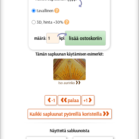
Y
tavallinen
3D, hinta +30%
X
määrä:
kpl.
Tämän sapluunan käytämisen esimerkit:
Iso aurinko
-1
palaa
+1
Kaikki sapluunat pyöreillä koristeilla
Näytteitä sabluunoista