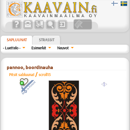
SAPLUUNAT
STRASSIT
- Luettelo -
Esimerkit
Neuvot
pannoo, boordinauha
/
Pitsit sabluunat
scroll15
a