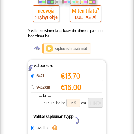
neuvoja
Miten tilata?
> Lyhyt ohje
LUE TÄSTÄ!
Yksikerroksinen taidekaavain aiheelle pannoo,
boordinauha
O
sapluunointisäännöt
valitse koko
Z
€
13.70
6x41 cm
€
16.00
9x62 cm
... tai ...
sinun koko
cm
Valitse sapluunan tyyppi
Y
tavallinen