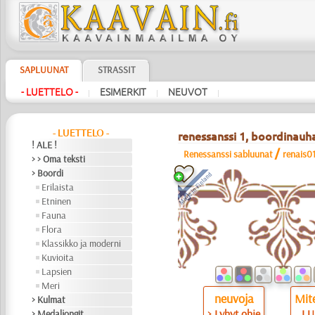
SAPLUUNAT
STRASSIT
- LUETTELO -
ESIMERKIT
NEUVOT
|
|
|
- LUETTELO -
renessanssi 1, boordinauh
! ALE !
/
Renessanssi sabluunat
renais0
> > Oma teksti
> Boordi
Erilaista
Etninen
Fauna
Flora
Klassikko ja moderni
Kuvioita
Lapsien
Meri
neuvoja
Mite
> Kulmat
> Lyhyt ohje
LU
> Medaljongit