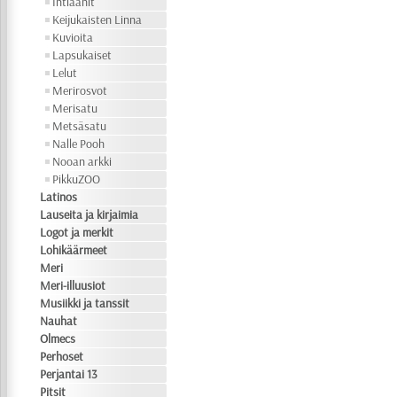
Intiaanit
Keijukaisten Linna
Kuvioita
Lapsukaiset
Lelut
Merirosvot
Merisatu
Metsäsatu
Nalle Pooh
Nooan arkki
PikkuZOO
Latinos
Lauseita ja kirjaimia
Logot ja merkit
Lohikäärmeet
Meri
Meri-illuusiot
Musiikki ja tanssit
Nauhat
Olmecs
Perhoset
Perjantai 13
Pitsit