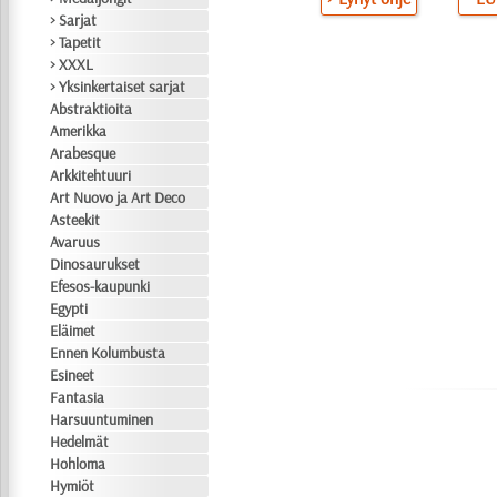
> Sarjat
> Tapetit
> XXXL
> Yksinkertaiset sarjat
Abstraktioita
Amerikka
Arabesque
Arkkitehtuuri
Art Nuovo ja Art Deco
Asteekit
Avaruus
Dinosaurukset
Efesos-kaupunki
Egypti
Eläimet
Ennen Kolumbusta
Esineet
Fantasia
Harsuuntuminen
Hedelmät
Hohloma
Hymiöt