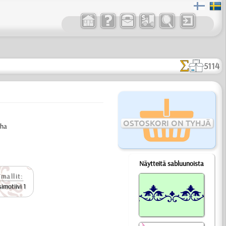
5114
OSTOSKORI ON TYHJÄ
uha
Näytteitä sabluunoista
mallit:
imotiivi 1