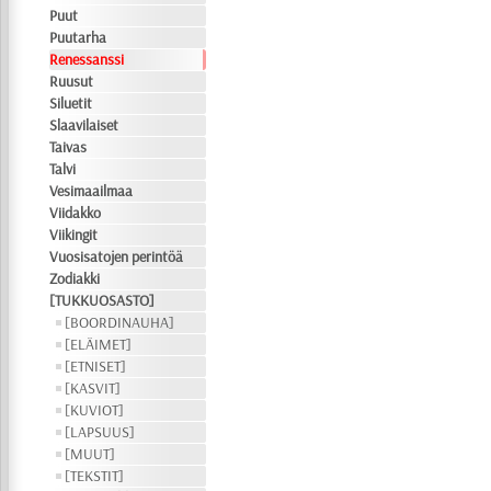
Puut
Puutarha
Renessanssi
Ruusut
Siluetit
Slaavilaiset
Taivas
Talvi
Vesimaailmaa
Viidakko
Viikingit
Vuosisatojen perintöä
Zodiakki
[TUKKUOSASTO]
[BOORDINAUHA]
[ELÄIMET]
[ETNISET]
[KASVIT]
[KUVIOT]
[LAPSUUS]
[MUUT]
[TEKSTIT]