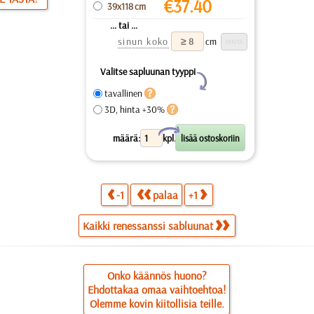
€
37.40
39x118 cm
... tai ...
sinun koko
cm
Valitse sapluunan tyyppi
Y
tavallinen
3D, hinta +30%
X
määrä:
kpl.
-1
palaa
+1
Kaikki renessanssi sabluunat
Onko käännös huono?
Ehdottakaa omaa vaihtoehtoa!
Olemme kovin kiitollisia teille.