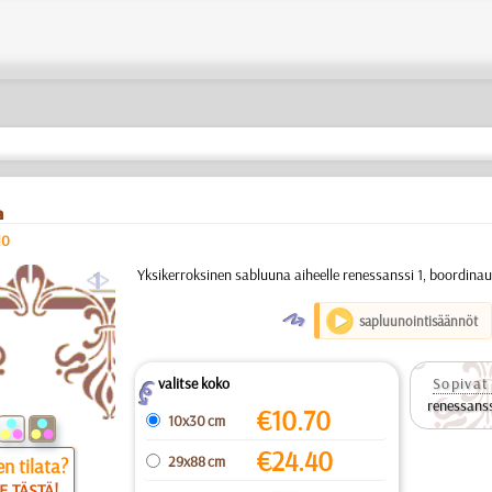
a
10
a
Yksikerroksinen sabluuna aiheelle renessanssi 1, boordina
O
sapluunointisäännöt
valitse koko
Sopivat 
Z
renessanss
€
10.70
10x30 cm
€
24.40
29x88 cm
n tilata?
E TÄSTÄ!