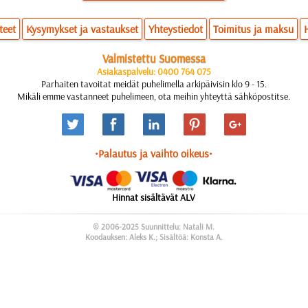
teet
Kysymykset ja vastaukset
Yhteystiedot
Toimitus ja maksu
Valmistettu Suomessa
Asiakaspalvelu: 0400 764 075
Parhaiten tavoitat meidät puhelimella arkipäivisin klo 9 - 15.
Mikäli emme vastanneet puhelimeen, ota meihin yhteyttä sähköpostitse.
•Palautus ja vaihto oikeus•
Hinnat sisältävät ALV
© 2006-2025 Suunnittelu: Natali M.
Koodauksen: Aleks K.; Sisältöä: Konsta A.