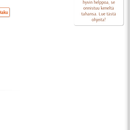
hyvin helppoa, se
onnistuu keneltä
Haku
tahansa. Lue tästä
ohjeita!