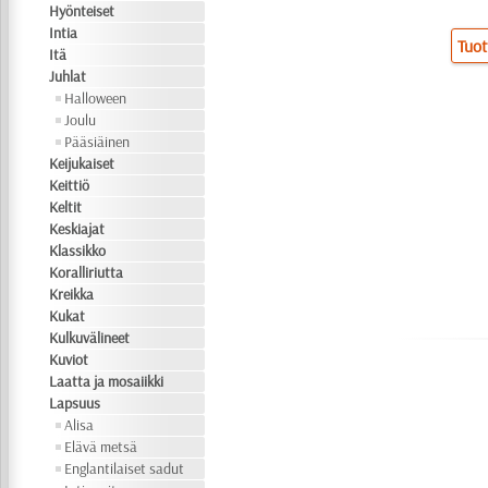
Hyönteiset
Intia
Tuot
Itä
Juhlat
Halloween
Joulu
Pääsiäinen
Keijukaiset
Keittiö
Keltit
Keskiajat
Klassikko
Koralliriutta
Kreikka
Kukat
Kulkuvälineet
Kuviot
Laatta ja mosaiikki
Lapsuus
Alisa
Elävä metsä
Englantilaiset sadut