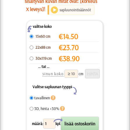
sisältyvän kuvan mitat ovat: [korkeus
X leveys]!
sapluunointisäännöt
valitse koko
Z
€
14.50
15x60 cm
€
23.70
22x88 cm
€
38.90
30x119 cm
... tai ...
sinun koko
cm
Valitse sapluunan tyyppi
Y
tavallinen
3D, hinta +30%
X
määrä:
kpl.