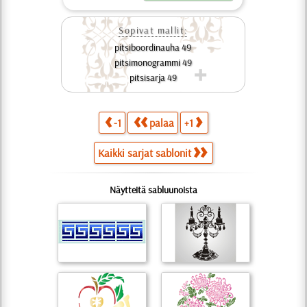
Sopivat mallit:
pitsiboordinauha 49
pitsimonogrammi 49
pitsisarja 49
-1
palaa
+1
Kaikki sarjat sablonit
Näytteitä sabluunoista