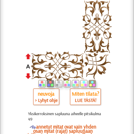
neuvoja
Miten tilata?
> Lyhyt ohje
LUE TÄSTÄ!
Yksikerroksinen sapluuna aiheelle pitsikulma
49
O
annetut mitat ovat vain yhden
osan mitat (rajat) sapluunaan