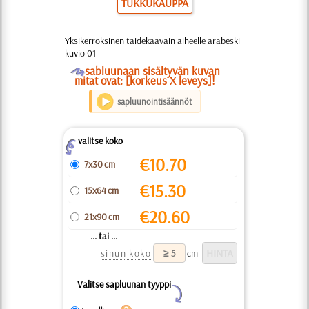
TUKKUKAUPPA
Yksikerroksinen taidekaavain aiheelle arabeski
kuvio 01
O
sabluunaan sisältyvän kuvan
mitat ovat: [korkeus X leveys]!
sapluunointisäännöt
valitse koko
Z
€
10.70
7x30 cm
€
15.30
15x64 cm
€
20.60
21x90 cm
... tai ...
sinun koko
cm
Valitse sapluunan tyyppi
Y