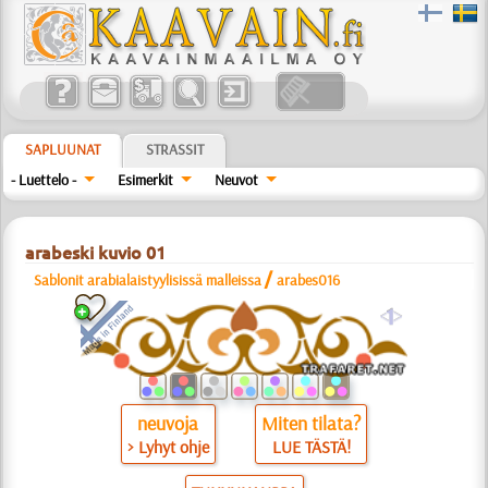
SAPLUUNAT
STRASSIT
- Luettelo -
Esimerkit
Neuvot
arabeski kuvio 01
/
Sablonit arabialaistyylisissä malleissa
arabes016
a
neuvoja
Miten tilata?
> Lyhyt ohje
LUE TÄSTÄ!