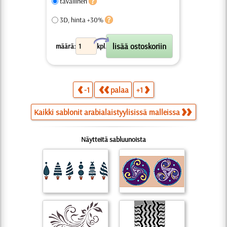
tavallinen
3D, hinta +30%
X
määrä:
kpl.
-1
palaa
+1
Kaikki sablonit arabialaistyylisissä malleissa
Näytteitä sabluunoista