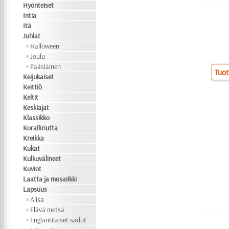
Hyönteiset
Intia
Itä
Juhlat
Halloween
Joulu
Pääsiäinen
Tuot
Keijukaiset
Keittiö
Keltit
Keskiajat
Klassikko
Koralliriutta
Kreikka
Kukat
Kulkuvälineet
Kuviot
Laatta ja mosaiikki
Lapsuus
Alisa
Elävä metsä
Englantilaiset sadut