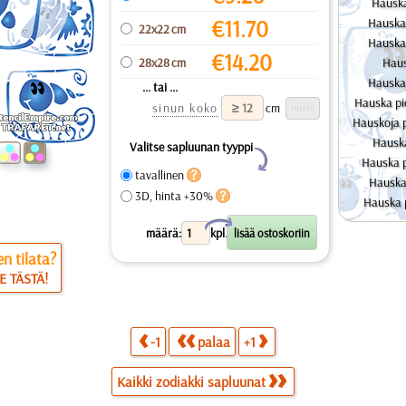
Hauska
€
11.70
Hauska 
22x22 cm
Hauska 
€
14.20
28x28 cm
Haus
Hauska 
... tai ...
Hauska pi
sinun koko
cm
Hauskoja p
Hauska
Valitse sapluunan tyyppi
Y
Hauska p
tavallinen
Hauska 
3D, hinta +30%
Hauska 
X
määrä:
kpl.
n tilata?
E TÄSTÄ!
-1
palaa
+1
Kaikki zodiakki sapluunat