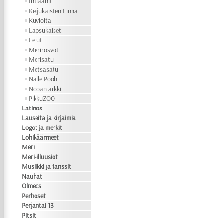
Intiaanit
Keijukaisten Linna
Kuvioita
Lapsukaiset
Lelut
Merirosvot
Merisatu
Metsäsatu
Nalle Pooh
Nooan arkki
PikkuZOO
Latinos
Lauseita ja kirjaimia
Logot ja merkit
Lohikäärmeet
Meri
Meri-illuusiot
Musiikki ja tanssit
Nauhat
Olmecs
Perhoset
Perjantai 13
Pitsit