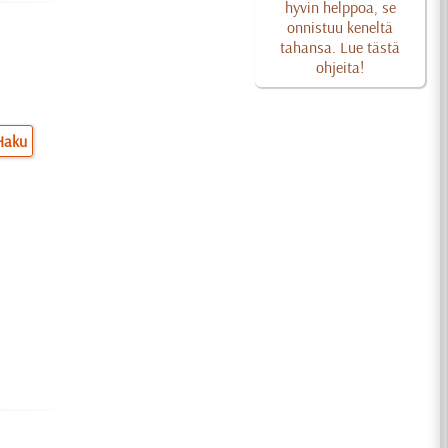
hyvin helppoa, se
onnistuu keneltä
tahansa. Lue tästä
ohjeita!
Haku