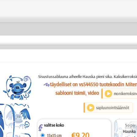
b
Sisustussabluuna aiheelle Hauska pieni sika. Kaksikerroks
O
täydelliset on vs544550 tuotekoodin Mite
sablooni toimii, video
monikerroksin
sapluunointisäännöt
valitse koko
Sopiv
Z
Hauska 
€
9.20
15x15 cm