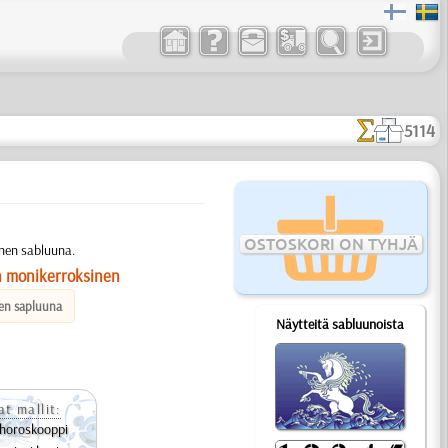
5114
OSTOSKORI ON TYHJÄ
inen sabluuna.
n monikerroksinen
en sapluuna
Näytteitä sabluunoista
at mallit:
horoskooppi