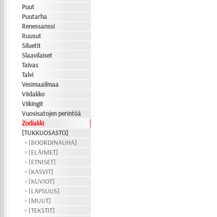
Puut
Puutarha
Renessanssi
Ruusut
Siluetit
Slaavilaiset
Taivas
Talvi
Vesimaailmaa
Viidakko
Viikingit
Vuosisatojen perintöä
Zodiakki
[TUKKUOSASTO]
[BOORDINAUHA]
[ELÄIMET]
[ETNISET]
[KASVIT]
[KUVIOT]
[LAPSUUS]
[MUUT]
[TEKSTIT]