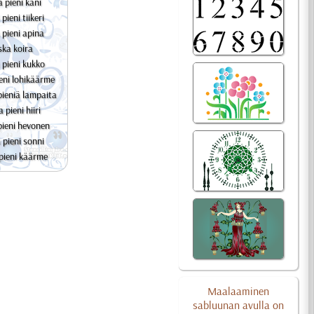
 pieni kani
pieni tiikeri
pieni apina
ka koira
pieni kukko
eni lohikäärme
ieniä lampaita
 pieni hiiri
ieni hevonen
pieni sonni
pieni käärme
Maalaaminen
sabluunan avulla on