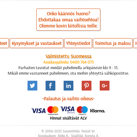
Onko käännös huono?
Ehdottakaa omaa vaihtoehtoa!
Olemme kovin kiitollisia teille.
teet
Kysymykset ja vastaukset
Yhteystiedot
Toimitus ja maksu
Valmistettu Suomessa
Asiakaspalvelu: 0400 764 075
Parhaiten tavoitat meidät puhelimella arkipäivisin klo 9 - 15.
Mikäli emme vastanneet puhelimeen, ota meihin yhteyttä sähköpostitse.
•Palautus ja vaihto oikeus•
Hinnat sisältävät ALV
© 2006-2025 Suunnittelu: Natali M.
Koodauksen: Aleks K.; Sisältöä: Konsta A.