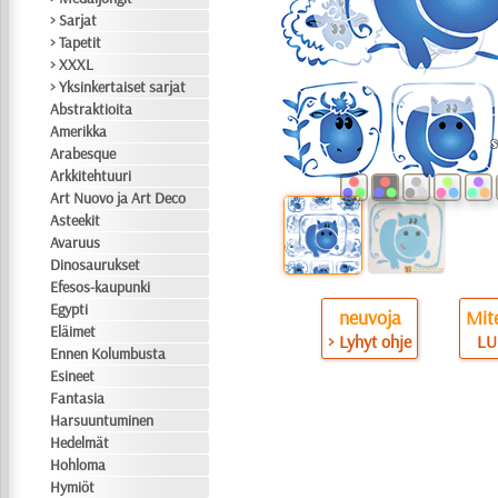
> Sarjat
> Tapetit
> XXXL
> Yksinkertaiset sarjat
Abstraktioita
Amerikka
Arabesque
Arkkitehtuuri
Art Nuovo ja Art Deco
Asteekit
Avaruus
Dinosaurukset
Efesos-kaupunki
Egypti
neuvoja
Mite
Eläimet
> Lyhyt ohje
LU
Ennen Kolumbusta
Esineet
Fantasia
Harsuuntuminen
Hedelmät
Hohloma
Hymiöt