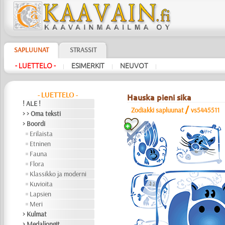
SAPLUUNAT
STRASSIT
- LUETTELO -
ESIMERKIT
NEUVOT
|
|
|
- LUETTELO -
Hauska pieni sika
! ALE !
/
Zodiakki sapluunat
vs5445511
> > Oma teksti
> Boordi
Erilaista
Etninen
Fauna
Flora
Klassikko ja moderni
Kuvioita
Lapsien
Meri
> Kulmat
> Medaljongit