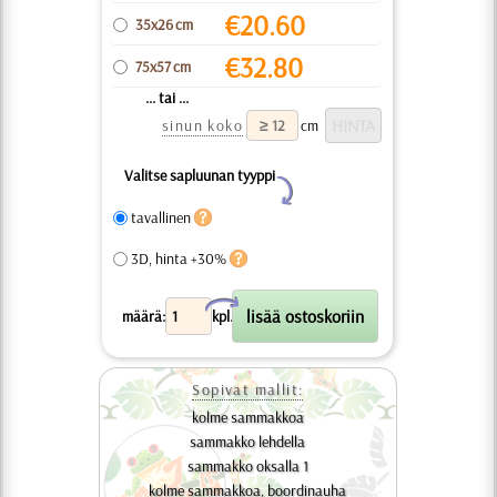
€
20.60
35x26 cm
€
32.80
75x57 cm
... tai ...
sinun koko
cm
Valitse sapluunan tyyppi
Y
tavallinen
3D, hinta +30%
X
määrä:
kpl.
Sopivat mallit:
kolme sammakkoa
sammakko lehdella
sammakko oksalla 1
kolme sammakkoa, boordinauha