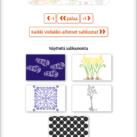
-1
palaa
+1
Kaikki viidakko-aiheiset sabluunat
Näytteitä sabluunoista