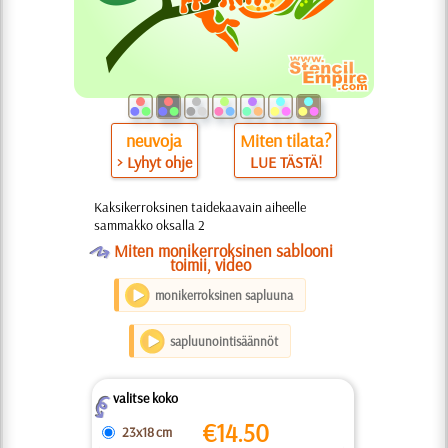
neuvoja
Miten tilata?
> Lyhyt ohje
LUE TÄSTÄ!
Kaksikerroksinen taidekaavain aiheelle
sammakko oksalla 2
O
Miten monikerroksinen sablooni
toimii, video
monikerroksinen sapluuna
sapluunointisäännöt
valitse koko
Z
€
14.50
23x18 cm