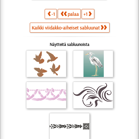
-1
palaa
+1
Kaikki viidakko-aiheiset sabluunat
Näytteitä sabluunoista