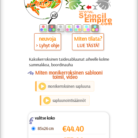
neuvoja
Miten tilata?
> Lyhyt ohje
LUE TÄSTÄ!
Kaksikerroksinen taidesabluunat aiheelle kolme
sammakkoa, boordinauha
O
Miten monikerroksinen sablooni
toimii, video
monikerroksinen sapluuna
sapluunointisäännöt
valitse koko
Z
€
44.40
85x26 cm