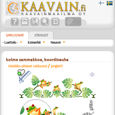
SAPLUUNAT
STRASSIT
- Luettelo -
Esimerkit
Neuvot
kolme sammakkoa, boordinauha
/
Viidakko-aiheiset sabluunat
jungle05
b