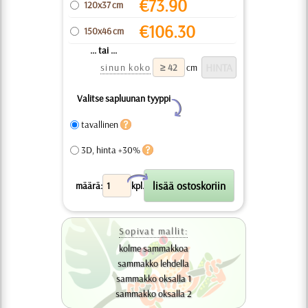
€
73.90
120x37 cm
€
106.30
150x46 cm
... tai ...
sinun koko
cm
Valitse sapluunan tyyppi
Y
tavallinen
3D, hinta +30%
X
määrä:
kpl.
Sopivat mallit:
kolme sammakkoa
sammakko lehdella
sammakko oksalla 1
sammakko oksalla 2