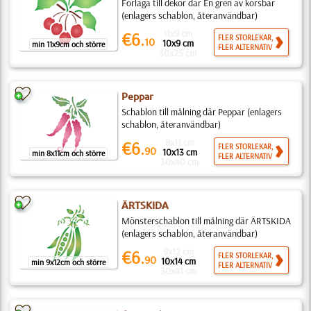
Förlaga till dekor där En gren av körsbär
(enlagers schablon, återanvändbar)
11x9 cm
€6.
FLER STORLEKAR,
10
10x9 cm
min 11x9cm och större
FLER ALTERNATIV
30x25 cm
Peppar
Schablon till målning där Peppar (enlagers
schablon, återanvändbar)
8x11 cm
€6.
FLER STORLEKAR,
90
10x13 cm
min 8x11cm och större
FLER ALTERNATIV
30x40 cm
ÄRTSKIDA
Mönsterschablon till målning där ÄRTSKIDA
(enlagers schablon, återanvändbar)
9x12 cm
€6.
FLER STORLEKAR,
90
10x14 cm
min 9x12cm och större
FLER ALTERNATIV
30x41 cm