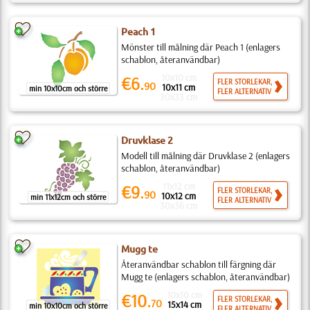
Peach 1
Mönster till målning där Peach 1 (enlagers
schablon, återanvändbar)
10x10 cm
€6.
FLER STORLEKAR,
90
10x11 cm
min 10x10cm och större
FLER ALTERNATIV
30x33 cm
Druvklase 2
Modell till målning där Druvklase 2 (enlagers
schablon, återanvändbar)
11x12 cm
€9.
FLER STORLEKAR,
90
10x12 cm
min 11x12cm och större
FLER ALTERNATIV
30x36 cm
Mugg te
Återanvändbar schablon till färgning där
Mugg te (enlagers schablon, återanvändbar)
10x10 cm
€10.
FLER STORLEKAR,
70
15x14 cm
min 10x10cm och större
FLER ALTERNATIV