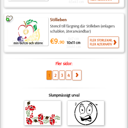
45x43 cm
Stilleben
Stencil till färgning där Stilleben (enlagers
schablon, återanvändbar)
6x7 cm
€9.
FLER STORLEKAR,
90
10x11 cm
min 6x7cm och större
FLER ALTERNATIV
38x41 cm
Fler sidor:
1
2
3
4
Slumpmässigt urval