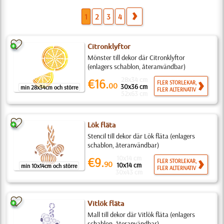
1
2
3
4
Citronklyftor
Mönster till dekor där Citronklyftor
(enlagers schablon, återanvändbar)
28x34 cm
€16.
FLER STORLEKAR,
00
30x36 cm
min 28x34cm och större
FLER ALTERNATIV
52x63 cm
Lök fläta
Stencil till dekor där Lök fläta (enlagers
schablon, återanvändbar)
10x14 cm
€9.
FLER STORLEKAR,
90
10x14 cm
min 10x14cm och större
FLER ALTERNATIV
30x43 cm
Vitlök fläta
Mall till dekor där Vitlök fläta (enlagers
schablon, återanvändbar)