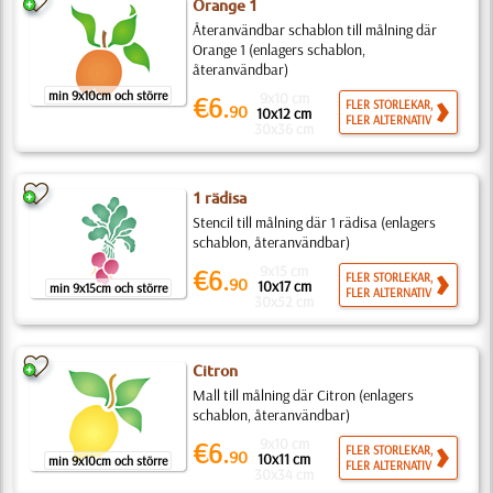
Orange 1
Återanvändbar schablon till målning där
Orange 1 (enlagers schablon,
återanvändbar)
min 9x10cm och större
9x10 cm
€6.
FLER STORLEKAR,
90
10x12 cm
FLER ALTERNATIV
30x36 cm
1 rädisa
Stencil till målning där 1 rädisa (enlagers
schablon, återanvändbar)
9x15 cm
€6.
FLER STORLEKAR,
90
10x17 cm
min 9x15cm och större
FLER ALTERNATIV
30x52 cm
Citron
Mall till målning där Citron (enlagers
schablon, återanvändbar)
9x10 cm
€6.
FLER STORLEKAR,
90
10x11 cm
min 9x10cm och större
FLER ALTERNATIV
30x34 cm