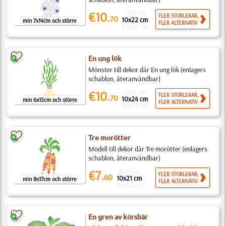
7x14 cm
€10.
FLER STORLEKAR,
70
10x22 cm
min 7x14cm och större
FLER ALTERNATIV
30x65 cm
En ung lök
Mönster till dekor där En ung lök (enlagers
schablon, återanvändbar)
6x15 cm
€10.
FLER STORLEKAR,
70
10x24 cm
min 6x15cm och större
FLER ALTERNATIV
30x73 cm
Tre morötter
Modell till dekor där Tre morötter (enlagers
schablon, återanvändbar)
8x17 cm
€7.
FLER STORLEKAR,
60
10x21 cm
min 8x17cm och större
FLER ALTERNATIV
30x62 cm
En gren av körsbär