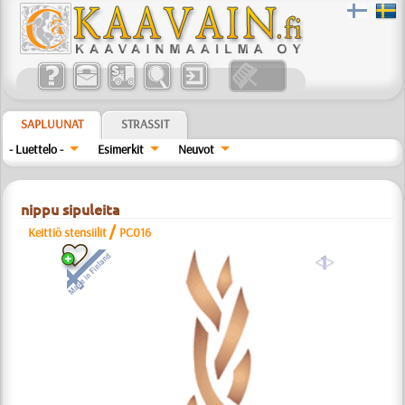
SAPLUUNAT
STRASSIT
- Luettelo -
Esimerkit
Neuvot
nippu sipuleita
/
Keittiö stensiilit
РС016
a