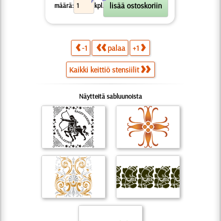
X
määrä:
kpl.
-1
palaa
+1
Kaikki keittiö stensiilit
Näytteitä sabluunoista