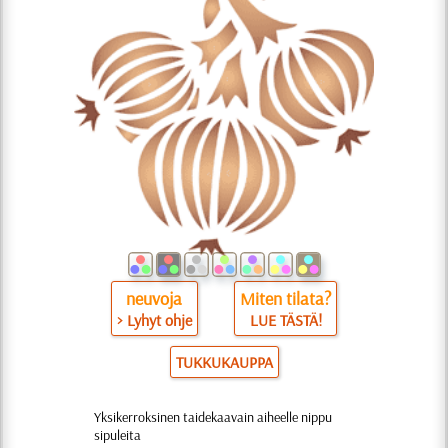
neuvoja
Miten tilata?
> Lyhyt ohje
LUE TÄSTÄ!
TUKKUKAUPPA
Yksikerroksinen taidekaavain aiheelle nippu
sipuleita