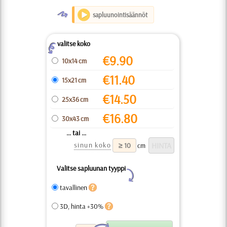
O
sapluunointisäännöt
valitse koko
Z
€
9.90
10x14 cm
€
11.40
15x21 cm
€
14.50
25x36 cm
€
16.80
30x43 cm
... tai ...
sinun koko
cm
Valitse sapluunan tyyppi
Y
tavallinen
3D, hinta +30%